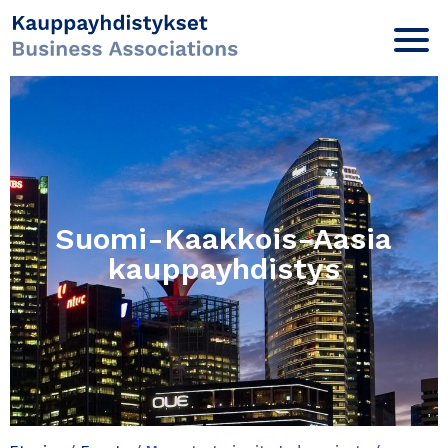
Suomi-Kaakkois-Aasia
kauppayhdistys