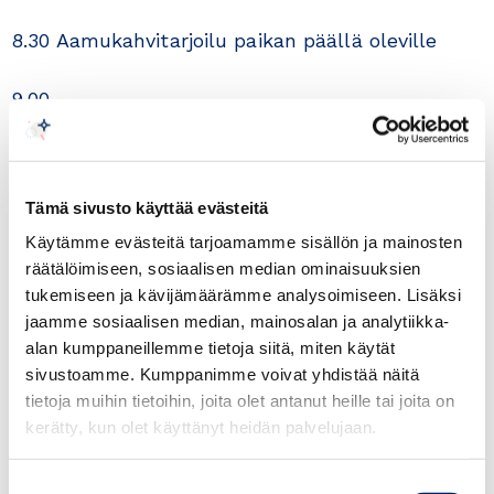
8.30 Aamukahvitarjoilu paikan päällä oleville
9.00
– Avaus: Puheenjohtaja Jani Kaulo, Suomi-
Kaakkois-Aasia kauppayhdistys
– Tervehdys (10 min.): Suurlähettiläs Pekka
Tämä sivusto käyttää evästeitä
Kaihilahti, Suomen Indonesian suurlähetystö
Käytämme evästeitä tarjoamamme sisällön ja mainosten
– Indonesian bisnesmahdollisuudet ja
räätälöimiseen, sosiaalisen median ominaisuuksien
erityispiirteet (20 min.): Erityisasiantuntija Nina
tukemiseen ja kävijämäärämme analysoimiseen. Lisäksi
Jacoby, Business Finland Indonesia
jaamme sosiaalisen median, mainosalan ja analytiikka-
– Q&A (15 min.)
alan kumppaneillemme tietoja siitä, miten käytät
sivustoamme. Kumppanimme voivat yhdistää näitä
tietoja muihin tietoihin, joita olet antanut heille tai joita on
9.45
kerätty, kun olet käyttänyt heidän palvelujaan.
– Helvarin tarina Indonesiassa (20 min.):
Aluejohtaja Amalan Kanagaratnam, Helvar
Suostumuksen