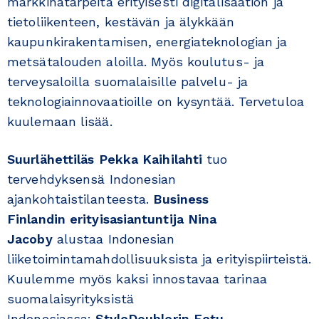
markkinatarpeita erityisesti digitalisaation ja
tietoliikenteen, kestävän ja älykkään
kaupunkirakentamisen, energiateknologian ja
metsätalouden aloilla. Myös koulutus- ja
terveysaloilla suomalaisille palvelu- ja
teknologiainnovaatioille on kysyntää. Tervetuloa
kuulemaan lisää.
Suurlähettiläs
Pekka Kaihilahti
tuo
tervehdyksensä Indonesian
ajankohtaistilanteesta.
Business
Finlandin
erityisasiantuntija
Nina
Jacoby
alustaa Indonesian
liiketoimintamahdollisuuksista ja erityispiirteistä.
Kuulemme myös kaksi innostavaa tarinaa
suomalaisyrityksistä
Indonesiassa:
StyleDoublerin Eetu