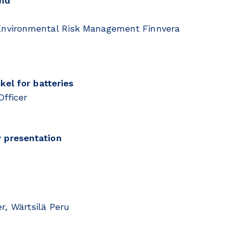
and
Environmental Risk Management Finnvera
kel for batteries
Officer
 presentation
, Wärtsilä Peru