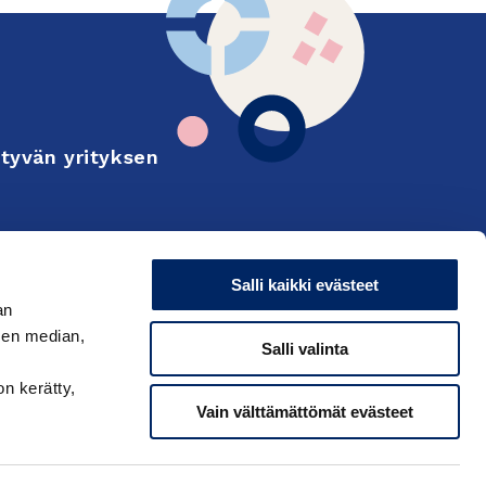
tyvän yrityksen
Finnish
on and export
Salli kaikki evästeet
an
sen median,
Salli valinta
on kerätty,
Vain välttämättömät evästeet