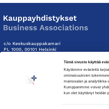
c/o Keskuskauppakamari
PL 1000, 00101 Helsinki
Yhteystiedot
Tämä sivusto käyttää eväs
Käytämme evästeitä tarjoa
Seuraa meitä:
ominaisuuksien tukemisee
mainosalan ja analytiikka-
Kumppanimme voivat yhdistää 
Keskuskauppakamarin tietosuojaseloste
Muuta e
kun olet käyttänyt heidän 