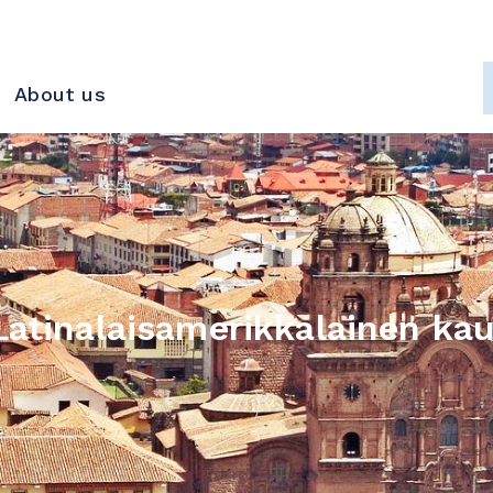
About us
atinalaisamerikkalainen ka