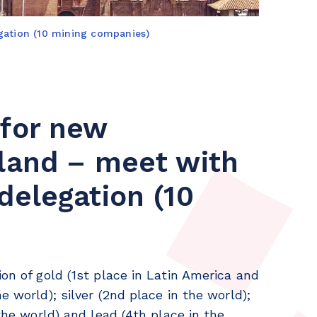
gation (10 mining companies)
 for new
nland – meet with
delegation (10
ion of gold (1st place in Latin America and
e world); silver (2nd place in the world);
 the world) and lead (4th place in the