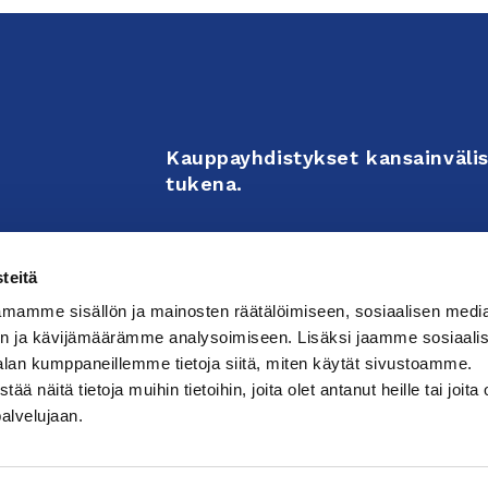
Kauppayhdistykset kansainvälis
tukena.
Business Associations support 
teitä
enterprises’ internationalizati
mamme sisällön ja mainosten räätälöimiseen, sosiaalisen medi
activities.
n ja kävijämäärämme analysoimiseen. Lisäksi jaamme sosiaali
alan kumppaneillemme tietoja siitä, miten käytät sivustoamme.
näitä tietoja muihin tietoihin, joita olet antanut heille tai joita 
västeasetuksia
palvelujaan.