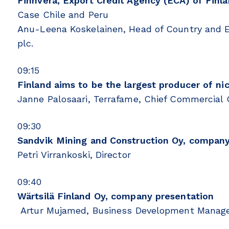
Finnvera, Export Credit Agency (ECA) of Finl
Case Chile and Peru
Anu-Leena Koskelainen, Head of Country and 
plc.
09:15
Finland aims to be the largest producer of nic
Janne Palosaari, Terrafame, Chief Commercial 
09:30
Sandvik Mining and Construction Oy, company
Petri Virrankoski, Director
09:40
Wärtsilä Finland Oy, company presentation
Artur Mujamed, Business Development Manager