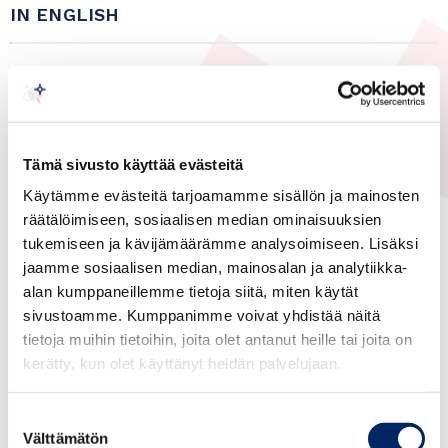
IN ENGLISH
Suomi-Kaakkois-Aasia kauppayhdistys
Tämä sivusto käyttää evästeitä
Käytämme evästeitä tarjoamamme sisällön ja mainosten
räätälöimiseen, sosiaalisen median ominaisuuksien
tukemiseen ja kävijämäärämme analysoimiseen. Lisäksi
jaamme sosiaalisen median, mainosalan ja analytiikka-
alan kumppaneillemme tietoja siitä, miten käytät
19.08.2016
sivustoamme. Kumppanimme voivat yhdistää näitä
Kaakkois–Aasia, Yleinen
tietoja muihin tietoihin, joita olet antanut heille tai joita on
South-East Asia IPR
kerätty, kun olet käyttänyt heidän palvelujaan.
Helpdesk Webinar Invitation
Suostumuksen
Välttämätön
valinta