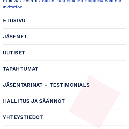
Etusivu
/
Events
/
South-East Asia IPR Helpdesk Webinar
Invitation
ETUSIVU
JÄSENET
UUTISET
TAPAHTUMAT
JÄSENTARINAT – TESTIMONIALS
HALLITUS JA SÄÄNNÖT
YHTEYSTIEDOT