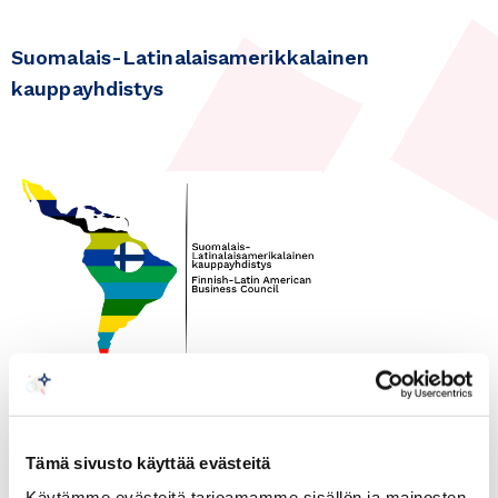
Suomalais-Latinalaisamerikkalainen
kauppayhdistys
10.05.2017
Latinalainen Amerikka
Suomalais-
Tämä sivusto käyttää evästeitä
Käytämme evästeitä tarjoamamme sisällön ja mainosten