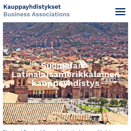
Suomalais-
Latinalaisamerikkalainen
kauppayhdistys