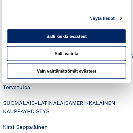
Industry (
http://www.finncham.org.br/portal/
)
Näytä tiedot
Hänen esitelmänsä aiheena on: “
Brazil in
Transition
”.
Salli kaikki evästeet
Ilmoittautumiset 5.5.2017 mennessä
Salli valinta
https://www.lyyti.in/Vuosikokous_ja_esitelma
Tarjoilusta laskutamme 25 euroa jälkikäteen.
Vain välttämättömät evästeet
Tervetuloa!
SUOMALAIS-LATINALAISAMERIKKALAINEN
KAUPPAYHDISTYS
Kirsi Seppäläinen