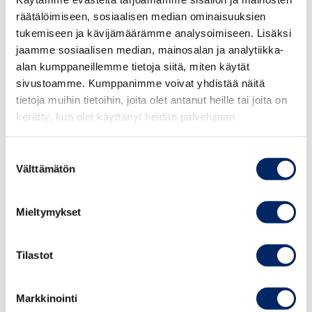
Latinalaisamerikkalaisen
räätälöimiseen, sosiaalisen median ominaisuuksien
kauppayhdistyksen
tukemiseen ja kävijämäärämme analysoimiseen. Lisäksi
vuosikokous ja esitelmä
jaamme sosiaalisen median, mainosalan ja analytiikka-
alan kumppaneillemme tietoja siitä, miten käytät
sivustoamme. Kumppanimme voivat yhdistää näitä
Suomalais-Latinalaisamerikkalaisen
tietoja muihin tietoihin, joita olet antanut heille tai joita on
kauppayhdistyksen vuosikokous ja esitelmä
kerätty, kun olet käyttänyt heidän palvelujaan.
Aika: 10.5.2017 klo 8.00
Suostumuksen
Välttämätön
valinta
Paikka: Marskin Salissa, WTC Helsinki,
Aleksanterinkatu 17
Mieltymykset
Klo 8.30 alkaen tarjoillaan aamukahvi ja klo 9.00
vieraaksemme saapuu
Tilastot
Jan R. E. Jarne,
Chairman of the Board of The
Markkinointi
Brazil- Finland Chamber of Commerce and