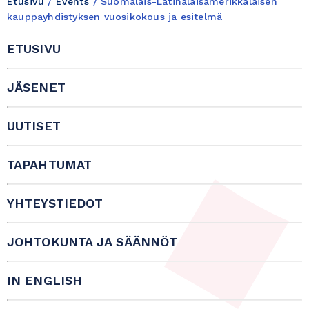
Etusivu
/
Events
/
Suomalais-Latinalaisamerikkalaisen
kauppayhdistyksen vuosikokous ja esitelmä
ETUSIVU
JÄSENET
UUTISET
TAPAHTUMAT
YHTEYSTIEDOT
JOHTOKUNTA JA SÄÄNNÖT
IN ENGLISH