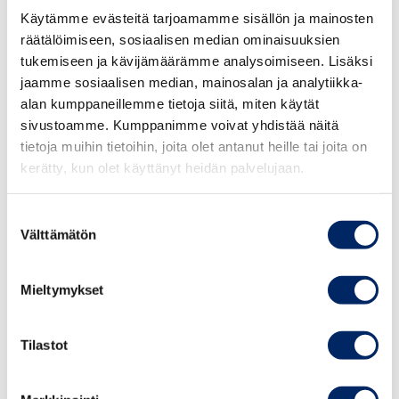
Kolumbiassa Hannu Ripatti
Käytämme evästeitä tarjoamamme sisällön ja mainosten
räätälöimiseen, sosiaalisen median ominaisuuksien
Esittelee
tukemiseen ja kävijämäärämme analysoimiseen. Lisäksi
Liiketoimintamahdollisuuksia
jaamme sosiaalisen median, mainosalan ja analytiikka-
Yrityksille, 14.3, Helsinki
alan kumppaneillemme tietoja siitä, miten käytät
sivustoamme. Kumppanimme voivat yhdistää näitä
tietoja muihin tietoihin, joita olet antanut heille tai joita on
kerätty, kun olet käyttänyt heidän palvelujaan.
Tilaisuus järjestetään yhteistyössä
Suostumuksen
ulkoministeriön ja Suomalais-
Välttämätön
valinta
Latinalaisamerikkalaisen kauppayhdistyksen
kanssa.
Mieltymykset
Aika tiistaina 14.3.2017 klo 14 – 16
Tilastot
Paikka Marskin Sali, WTC Helsinki,
Aleksanterinkatu 17, 2. krs.