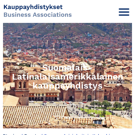
Suomalais-
Latinalaisamerikkalainen
kauppayhdistys