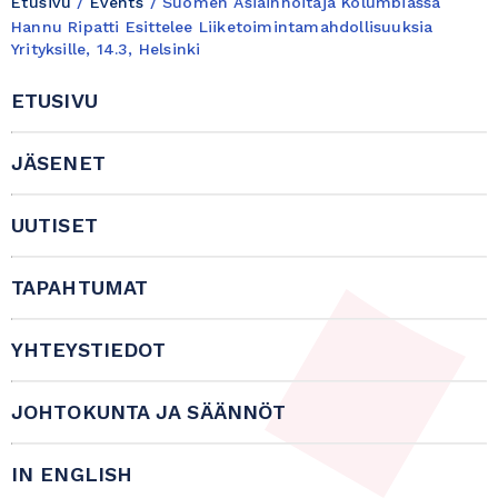
Etusivu
/
Events
/
Suomen Asiainhoitaja Kolumbiassa
Hannu Ripatti Esittelee Liiketoimintamahdollisuuksia
Yrityksille, 14.3, Helsinki
ETUSIVU
JÄSENET
UUTISET
TAPAHTUMAT
YHTEYSTIEDOT
JOHTOKUNTA JA SÄÄNNÖT
IN ENGLISH