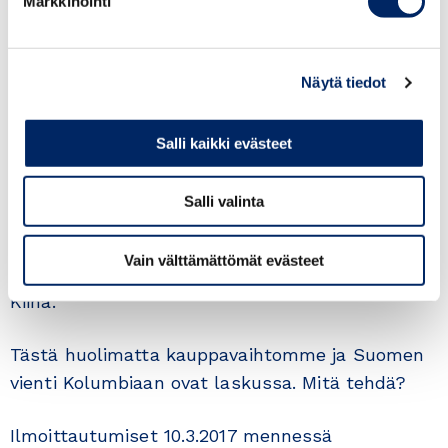
Markkinointi
Kolumbia on väkiluvultaan Latinalaisen
Amerikan 3. suurin valtio ja sen kansantalous on
4. suurin.
Näytä tiedot
Maan talous kasvaa ja on raaka-aineiden
Salli kaikki evästeet
hintashokista huolimatta hyvässä kunnossa ja
maan julkinen velka on BKT:hen suhteutettuna
Salli valinta
pienempi kuin Suomella. Maailmanpankin
mukaan Kolumbia on selvästi helpompi
Vain välttämättömät evästeet
kauppakumppani kuin esimerkiksi Brasilia ja
Kiina.
Tästä huolimatta kauppavaihtomme ja Suomen
vienti Kolumbiaan ovat laskussa. Mitä tehdä?
Ilmoittautumiset 10.3.2017 mennessä