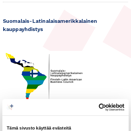
Suomalais-Latinalaisamerikkalainen
kauppayhdistys
14.03.2017
Latinalainen Amerikka
Suomen Asiainhoitaja
Tämä sivusto käyttää evästeitä