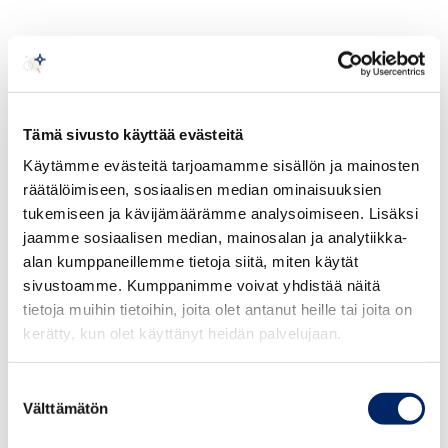
Tämä sivusto käyttää evästeitä
Käytämme evästeitä tarjoamamme sisällön ja mainosten
räätälöimiseen, sosiaalisen median ominaisuuksien
tukemiseen ja kävijämäärämme analysoimiseen. Lisäksi
jaamme sosiaalisen median, mainosalan ja analytiikka-
alan kumppaneillemme tietoja siitä, miten käytät
sivustoamme. Kumppanimme voivat yhdistää näitä
tietoja muihin tietoihin, joita olet antanut heille tai joita on
kerätty, kun olet käyttänyt heidän palvelujaan.
Aika:
19.5.2025 klo 9.00 (aamiaistarjoilu klo 8.30
Suostumuksen
alkaen)
Välttämätön
valinta