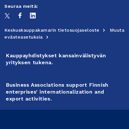
Seuraa meitä:
Keskuskauppakamarin tietosuojaseloste
Muuta
evästeasetuksia
Kauppayhdistykset kansainvälistyvän
yrityksen tukena.
Business Associations support Finnish
enterprises’ internationalization and
export activities.