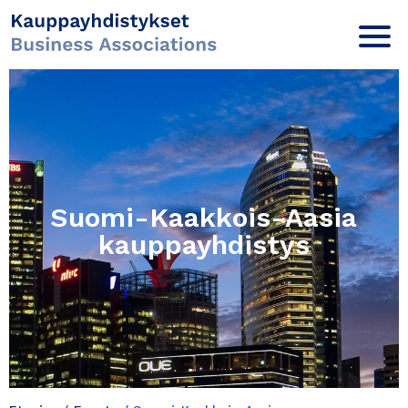
Suomi-Kaakkois-Aasia
kauppayhdistys