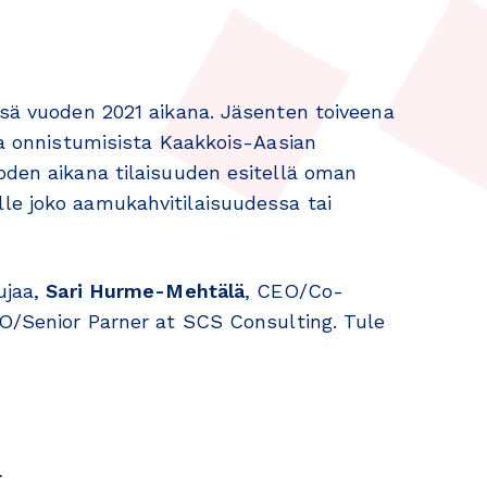
nsä vuoden 2021 aikana. Jäsenten toiveena
 ja onnistumisista Kaakkois-Aasian
oden aikana tilaisuuden esitellä oman
le joko aamukahvitilaisuudessa tai
ujaa,
Sari Hurme-Mehtälä
, CEO/Co-
O/Senior Parner at SCS Consulting. Tule
.