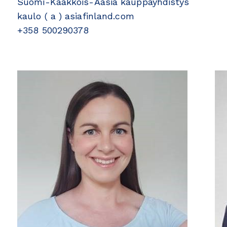
Suomi-Kaakkois-Aasia kauppayhdistys
kaulo ( a ) asiafinland.com
+358 500290378