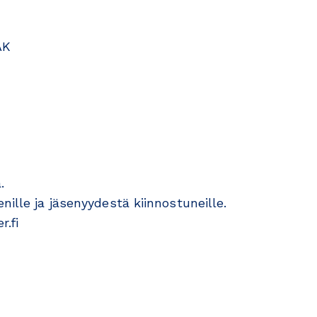
AK
.
nille ja jäsenyydestä kiinnostuneille.
r.fi