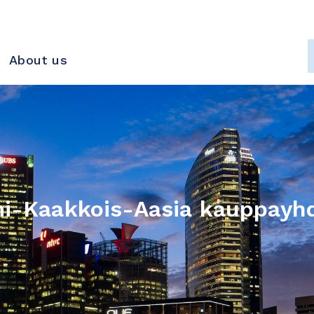
About us
i-Kaakkois-Aasia kauppayhd