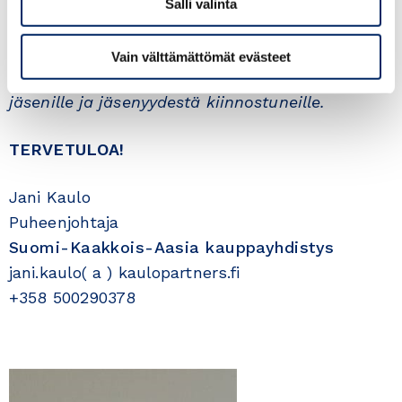
Salli valinta
ILMOITTAUDU MUKAAN
Vain välttämättömät evästeet
Tilaisuus on tarkoitettu kauppayhdistyksen
jäsenille ja jäsenyydestä kiinnostuneille.
TERVETULOA!
Jani Kaulo
Puheenjohtaja
Suomi-Kaakkois-Aasia kauppayhdistys
jani.kaulo( a ) kaulopartners.fi
+358 500290378