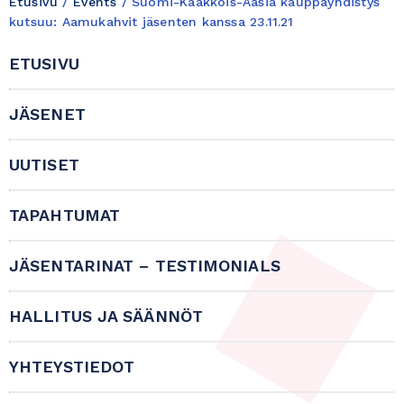
Etusivu
/
Events
/
Suomi-Kaakkois-Aasia kauppayhdistys
kutsuu: Aamukahvit jäsenten kanssa 23.11.21
ETUSIVU
JÄSENET
UUTISET
TAPAHTUMAT
JÄSENTARINAT – TESTIMONIALS
HALLITUS JA SÄÄNNÖT
YHTEYSTIEDOT