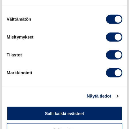
SKAK
Suostumuksen
Välttämätön
valinta
9.05 Ville Lintervo, Sales Director, Code School
Finland
Mieltymykset
9.25 Jorma Manninen, CMO, Aneo Software
Tilastot
9.45 Kysymyksiä ja keskustelua
Markkinointi
10.00 Tilaisuus päättyy
Näytä tiedot
ILMOITTAUTUMINEN
Salli kaikki evästeet
Pyydämme ilmoittautumiset
21.11.2021 mennessä.