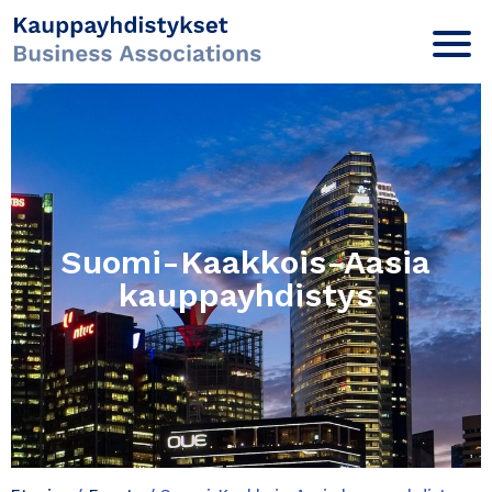
Suomi-Kaakkois-Aasia
kauppayhdistys