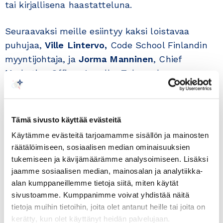
tai kirjallisena haastatteluna.
Seuraavaksi meille esiintyy kaksi loistavaa
puhujaa,
Ville Lintervo
,
Code School Finlandin
myyntijohtaja, ja
Jorma Manninen
, Chief
Marketing Officer Aneolla. Tule mukaan
kuulemaan näiden yritysten Kaakkois-Aasian
markkinoiden valloittamisesta!
Tämä sivusto käyttää evästeitä
Aika: Tiistai 23.11.2021 klo 9.00 – 10.00
Käytämme evästeitä tarjoamamme sisällön ja mainosten
Paikka: Microsoft Teams webinaari
räätälöimiseen, sosiaalisen median ominaisuuksien
Linkki tilaisuuteen lähetetään ilmoittautuneille.
tukemiseen ja kävijämäärämme analysoimiseen. Lisäksi
jaamme sosiaalisen median, mainosalan ja analytiikka-
alan kumppaneillemme tietoja siitä, miten käytät
OHJELMA
sivustoamme. Kumppanimme voivat yhdistää näitä
tietoja muihin tietoihin, joita olet antanut heille tai joita on
kerätty, kun olet käyttänyt heidän palvelujaan.
9.00 Tervetuloa, Jani Kaulo, Puheenjohtaja,