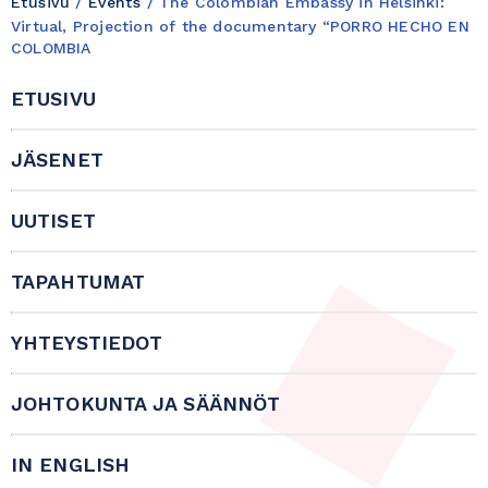
Etusivu
/
Events
/
The Colombian Embassy in Helsinki:
Virtual, Projection of the documentary “PORRO HECHO EN
COLOMBIA
ETUSIVU
JÄSENET
UUTISET
TAPAHTUMAT
YHTEYSTIEDOT
JOHTOKUNTA JA SÄÄNNÖT
IN ENGLISH