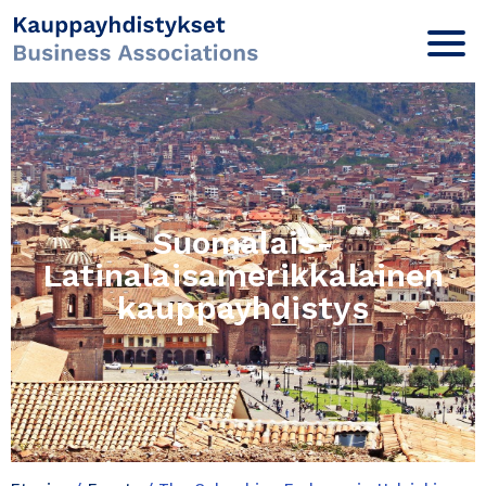
Suomalais-
Latinalaisamerikkalainen
kauppayhdistys