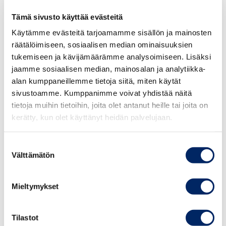
Tämä sivusto käyttää evästeitä
Käytämme evästeitä tarjoamamme sisällön ja mainosten
räätälöimiseen, sosiaalisen median ominaisuuksien
tukemiseen ja kävijämäärämme analysoimiseen. Lisäksi
jaamme sosiaalisen median, mainosalan ja analytiikka-
alan kumppaneillemme tietoja siitä, miten käytät
We are
sivustoamme. Kumppanimme voivat yhdistää näitä
pleased to send you the invitation to participate
tietoja muihin tietoihin, joita olet antanut heille tai joita on
in the virtual screening of the documentary
kerätty, kun olet käyttänyt heidän palvelujaan.
Porro hecho en Colombia
, which is part of the
program of the cultural initiative called
Suostumuksen
FestIBAL
, in which the Ibero-American
Välttämätön
valinta
embassies based in the city of Helsinki
participate.
Mieltymykset
Porro hecho en Colombia
is an interesting
Tilastot
journey through the origins of one of the most