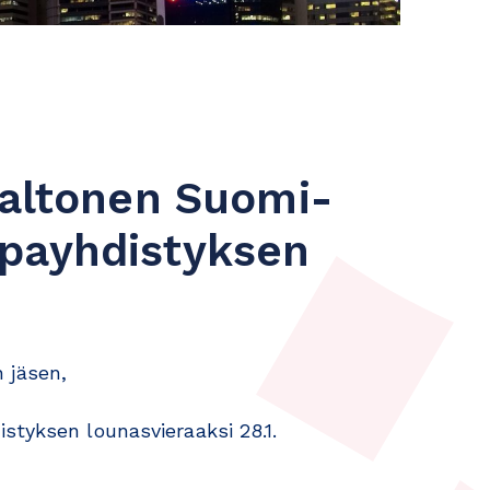
Valtonen Suomi-
ppayhdistyksen
 jäsen,
styksen lounasvieraaksi 28.1.