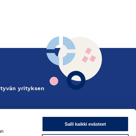
tyvän yrityksen
Finnish
on and export
Salli kaikki evästeet
an