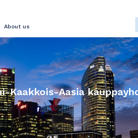
About us
i-Kaakkois-Aasia kauppayhd