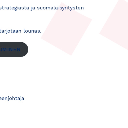
rategiasta ja suomalaisyritysten
tarjotaan lounas.
TUMINEN
enjohtaja