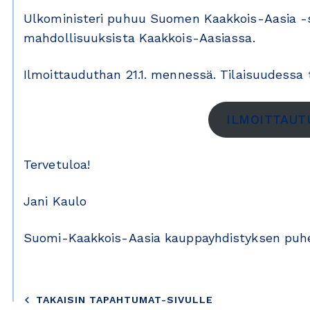
Ulkoministeri puhuu Suomen Kaakkois-Aasia -st
mahdollisuuksista Kaakkois-Aasiassa.
Ilmoittauduthan 21.1. mennessä. Tilaisuudessa 
ILMOITTAU
Tervetuloa!
Jani Kaulo
Suomi-Kaakkois-Aasia kauppayhdistyksen puhe
TAKAISIN TAPAHTUMAT-SIVULLE