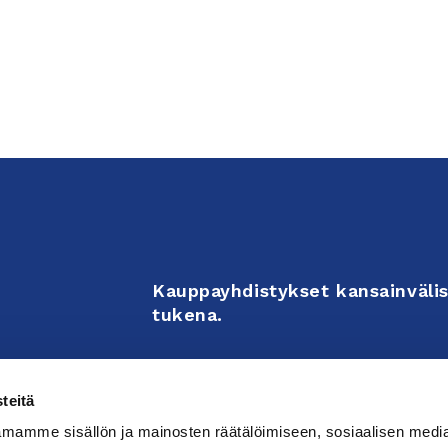
Kauppayhdistykset kansainvälis
tukena.
Business Associations support 
teitä
enterprises’ internationalizati
mamme sisällön ja mainosten räätälöimiseen, sosiaalisen medi
activities.