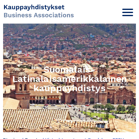
Suomalais-
Latinalaisamerikkalainen
kauppayhdistys