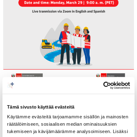
The Embassy of Peru in Finland has the honor
to inform you that
the Authority for
Tämä sivusto käyttää evästeitä
Reconstruction with Changes
(ARCC)and
the
Käytämme evästeitä tarjoamamme sisällön ja mainosten
Ministry of Foreign Affairs of Peru
would like
räätälöimiseen, sosiaalisen median ominaisuuksien
tukemiseen ja kävijämäärämme analysoimiseen. Lisäksi
to invite you to a presentation on the upcoming