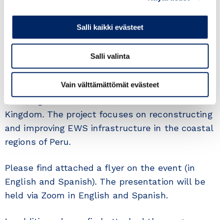
The upcoming virtual Roadshow will present the
project on “
Early Warning Systems for rivers
”
Salli kaikki evästeet
which allows monitoring and surveillance of the
status and evolution of river flow as part of the
Salli valinta
Integral Solution Interventions carried out by
ARCC. The procurement is through the
Vain välttämättömät evästeet
framework of the Government to Government
(G2G) Agreement between Peru and the United
Kingdom. The project focuses on reconstructing
and improving EWS infrastructure in the coastal
regions of Peru.
Please find attached a flyer on the event (in
English and Spanish). The presentation will be
held via Zoom in English and Spanish.