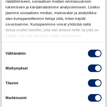
räätälöimiseen, sosiaalisen median ominaisuuksien
tukemiseen ja kävijämäärämme analysoimiseen. Lisäksi
jaamme sosiaalisen median, mainosalan ja analytiikka-
alan kumppaneillemme tietoja siitä, miten käytät
sivustoamme. Kumppanimme voivat yhdistää näitä
tietoja muihin tietoihin, joita olet antanut heille tai joita on
kerätty, kun olet käyttänyt heidän palvelujaan.
Suostumuksen
Välttämätön
valinta
Mieltymykset
Viexpon webinaarisarja eri maiden
markkinanäkymistä jatkuu
Tilastot
OSA 12: LIETTUAN MARKKINANÄKYMÄT
23.3.2021 @9-10
Markkinointi