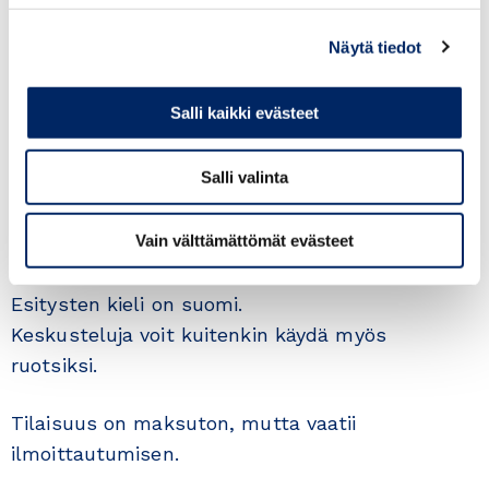
OHJELMA
Näytä tiedot
Webinaarin avaus, Viexpo
Liettuan yleistilanne, Suomen suurlähetystö Vilna,
Suurlähettiläs Arja Makkonen
Salli kaikki evästeet
Liiketoimintamahdollisuudet Liettuassa, Suomi-
Liettua kauppayhdistys Risto Uusitalo
Yrityscase: Peikko Group Oy, tj. Topi Paananen
Salli valinta
Webinaari toteutetaan yhteistyössä Suomi-
Vain välttämättömät evästeet
Liettua kauppayhdistyksen kanssa.
Esitysten kieli on suomi.
Keskusteluja voit kuitenkin käydä myös
ruotsiksi.
Tilaisuus on maksuton, mutta vaatii
ilmoittautumisen.