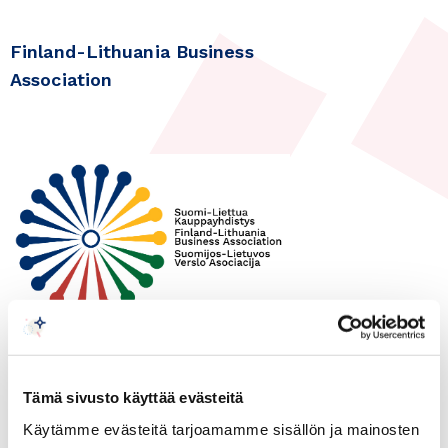
Finland-Lithuania Business
Association
23.03.2021
Liettua
Tämä sivusto käyttää evästeitä
Webinaari: Liettuan
Käytämme evästeitä tarjoamamme sisällön ja mainosten
markkinanäkymät 23.3.21