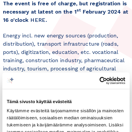
The event is free of charge, but registration is
st
necessary at latest on the 1
February 2024 at
16 o’clock
HERE.
Energy incl. new energy sources (production,
distribution), transport infrastructure (roads,
ports), digitization, education, etc. vocational
training, construction industry, pharmaceutical
industry, tourism, processing of agricultural
products, fishing and food industry offer
business opportunities for Finnish companies in
Senegal.
Tämä sivusto käyttää evästeitä
Representatives from various ministries
Käytämme evästeitä tarjoamamme sisällön ja mainosten
(Ministry of Foreign Affairs, Ministry of
räätälöimiseen, sosiaalisen median ominaisuuksien
Agriculture, Ministry of Economy, Ministry of
tukemiseen ja kävijämäärämme analysoimiseen. Lisäksi
jaamme sosiaalisen median, mainosalan ja analytiikka-