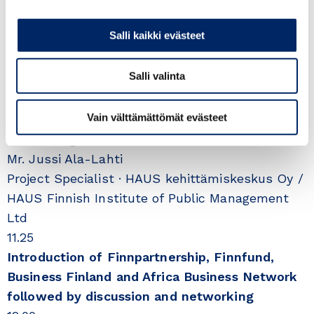
Général, Wärtsilä Mauritanie, Mali et Burkina
Faso, Board Director Wärtsilä West Africa
Salli kaikki evästeet
11:05
Establishing a company in Senegal
Salli valinta
Mr. Kristian Ylinen, Partner, Nordic ECO-
Innovation Oy
Vain välttämättömät evästeet
11.15
African Digital and Green Transition
Mr. Jussi Ala-Lahti
Project Specialist · HAUS kehittämiskeskus Oy /
HAUS Finnish Institute of Public Management
Ltd
11.25
Introduction of Finnpartnership, Finnfund,
Business Finland and Africa Business Network
followed by discussion and networking