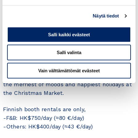
General of Finland Hong Kong and Finnish
Chamber of Commerce Hong Kong, the market
Näytä tiedot
returns with a brand-new theme, An Authentic
Finnish Christmas Market. Stanley Plaza will
Salli kaikki evästeet
transform into a festive, true Finnish Christmas
Village with Finnish gifts and delicacies offered
Salli valinta
by 80 specialist booths, while series of
traditional Finnish music and dance
Vain välttämättömät evästeet
performances will also be arranged to create
the merriest of moods and happiest holidays at
the Christmas Market.
Finnish booth rentals are only,
-F&B: HK$750/day (≈80 €/day)
-Others: HK$400/day (≈43 €/day)