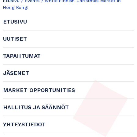
Etusivu
/
Events
/
White Finnish Christmas Market in
Hong Kong!
ETUSIVU
UUTISET
TAPAHTUMAT
JÄSENET
MARKET OPPORTUNITIES
HALLITUS JA SÄÄNNÖT
YHTEYSTIEDOT