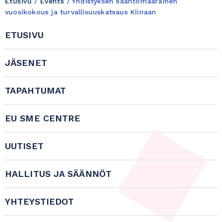
Etusivu
/
Events
/
Yhdistyksen sääntömääräinen
vuosikokous ja turvallisuuskatsaus Kiinaan
ETUSIVU
JÄSENET
TAPAHTUMAT
EU SME CENTRE
UUTISET
HALLITUS JA SÄÄNNÖT
YHTEYSTIEDOT