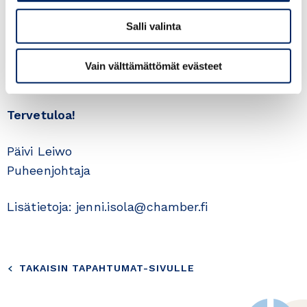
Paikka: WTC, Marskin Sali, Aleksanterinkatu 17,
Salli valinta
Helsinki
Vain välttämättömät evästeet
Ilmoittautumiset viimeistään 17.5.
tästä
linkistä
.
Tervetuloa!
Päivi Leiwo
Puheenjohtaja
Lisätietoja: jenni.isola@chamber.fi
TAKAISIN TAPAHTUMAT-SIVULLE