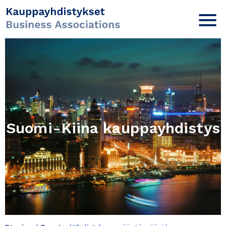
Suomi-Kiina kauppayhdistys