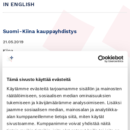
IN ENGLISH
Suomi-Kiina kauppayhdistys
21.05.2019
Kiina
Yhdistyksen sääntömääräinen
vuosikokous ja
turvallisuuskatsaus Kiinaan
Tämä sivusto käyttää evästeitä
Käytämme evästeitä tarjoamamme sisällön ja mainosten
räätälöimiseen, sosiaalisen median ominaisuuksien
KUTSU
tukemiseen ja kävijämäärämme analysoimiseen. Lisäksi
jaamme sosiaalisen median, mainosalan ja analytiikka-
Suomi-Kiina kauppayhdistyksellä on ilo toivottaa
alan kumppaneillemme tietoja siitä, miten käytät
jäsenet tervetulleiksi yhdistyksen
sivustoamme. Kumppanimme voivat yhdistää näitä
sääntömääräiseen vuosikokoukseen.