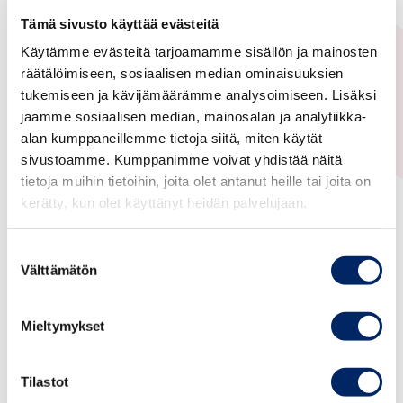
Tämä sivusto käyttää evästeitä
Suomalais-Latinalaisamerikkalainen
Käytämme evästeitä tarjoamamme sisällön ja mainosten
kauppayhdistys
räätälöimiseen, sosiaalisen median ominaisuuksien
tukemiseen ja kävijämäärämme analysoimiseen. Lisäksi
jaamme sosiaalisen median, mainosalan ja analytiikka-
alan kumppaneillemme tietoja siitä, miten käytät
sivustoamme. Kumppanimme voivat yhdistää näitä
tietoja muihin tietoihin, joita olet antanut heille tai joita on
kerätty, kun olet käyttänyt heidän palvelujaan.
Suostumuksen
Välttämätön
valinta
25.05.2021
Mieltymykset
Latinalainen Amerikka
Yhteistyömahdollisuudet
Tilastot