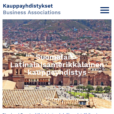
Suomalais-
Latinalaisamerikkalainen
kauppayhdistys