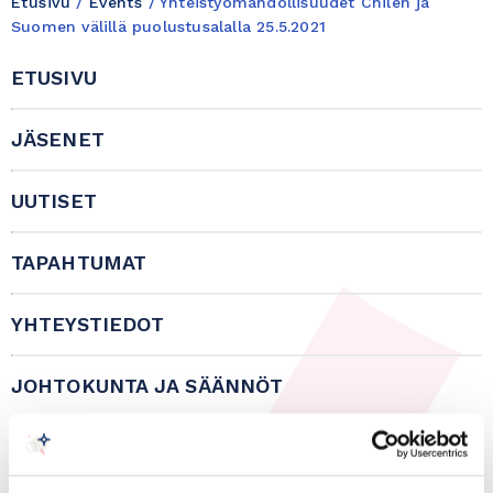
Etusivu
/
Events
/
Yhteistyömahdollisuudet Chilen ja
Suomen välillä puolustusalalla 25.5.2021
ETUSIVU
JÄSENET
UUTISET
TAPAHTUMAT
YHTEYSTIEDOT
JOHTOKUNTA JA SÄÄNNÖT
IN ENGLISH