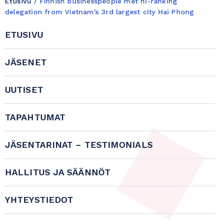
Etusivu
/
Finnish businesspeople met hi-ranking
delegation from Vietnam’s 3rd largest city Hai Phong
ETUSIVU
JÄSENET
UUTISET
TAPAHTUMAT
JÄSENTARINAT – TESTIMONIALS
HALLITUS JA SÄÄNNÖT
YHTEYSTIEDOT