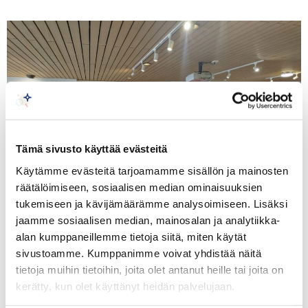
Tämä sivusto käyttää evästeitä
Käytämme evästeitä tarjoamamme sisällön ja mainosten
räätälöimiseen, sosiaalisen median ominaisuuksien
tukemiseen ja kävijämäärämme analysoimiseen. Lisäksi
jaamme sosiaalisen median, mainosalan ja analytiikka-
alan kumppaneillemme tietoja siitä, miten käytät
sivustoamme. Kumppanimme voivat yhdistää näitä
tietoja muihin tietoihin, joita olet antanut heille tai joita on
On September 9, 2024, the Vietnamese
kerätty, kun olet käyttänyt heidän palvelujaan.
Embassy in Finland, in cooperation with the