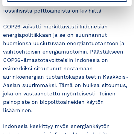
Kaakkois-Aasian maat. Noin 60 prosenttia
fossiilisista polttoaineista on kivihiiltä.
COP26 vaikutti merkittävästi Indonesian
energiapolitiikkaan ja se on suunnannut
huomionsa uusiutuvaan energiantuotantoon ja
vaihtoehtoisiin energiamuotoihin. Päästäkseen
COP26-ilmastotavoitteisiin Indonesia on
esimerkiksi sitoutunut nostamaan
aurinkoenergian tuotantokapasiteetin Kaakkois-
Aasian suurimmaksi. Tämä on huikea sitoumus,
joka on vastaanotettu myönteisesti. Toinen
painopiste on biopolttoaineiden käytön
lisääminen.
Indonesia keskittyy myös energiankäytön