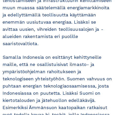
tehostamiseen ja infrastruktuurin kehittämiseen
muun muassa säätelemällä energiamarkkinoita
ja edellyttämällä teollisuutta käyttämään
enemmän uusiutuvaa energiaa. Lisäksi se
avittaa uusien, vihreiden teollisuusalojen ja -
alueiden rakentamista eri puolille
saaristovaltiota.
Samalla Indonesia on esittänyt kehittyneille
maille, että ne osallistuisivat ilmasto- ja
ympäristöohjelman rahoitukseen ja
teknologiseen yhteistyöhön. Suomen vahvuus on
puhtaan energian teknologiaosaamisessa, josta
Indonesiassa on puutetta. Lisäksi Suomi on
kiertotalouden ja jätehuollon edelläkävijä.
Esimerkiksi Ämmänsuon kaatopaikan ratkaisut
ovat todella kovaa hi-techiä, joille Indonesiassa