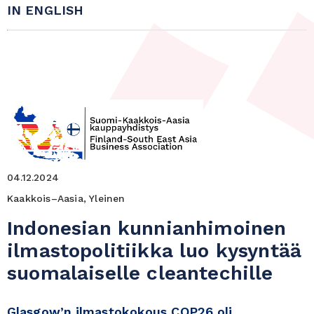
IN ENGLISH
04.12.2024
Kaakkois–Aasia, Yleinen
Indonesian kunnianhimoinen
ilmastopolitiikka luo kysyntää
suomalaiselle cleantechille
Glasgow’n ilmastokokous COP26 oli