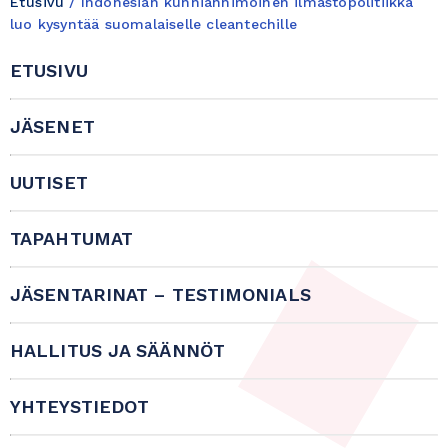
Etusivu
/
Indonesian kunnianhimoinen ilmastopolitiikka
luo kysyntää suomalaiselle cleantechille
ETUSIVU
JÄSENET
UUTISET
TAPAHTUMAT
JÄSENTARINAT – TESTIMONIALS
HALLITUS JA SÄÄNNÖT
YHTEYSTIEDOT