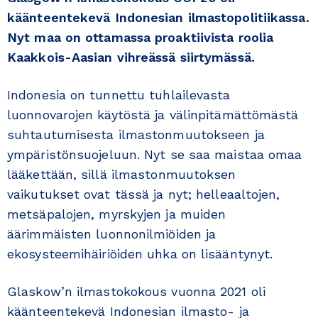
käänteentekevä Indonesian ilmastopolitiikassa.
Nyt maa on ottamassa proaktiivista roolia
Kaakkois-Aasian vihreässä siirtymässä.
Indonesia on tunnettu tuhlailevasta
luonnovarojen käytöstä ja välinpitämättömästä
suhtautumisesta ilmastonmuutokseen ja
ympäristönsuojeluun. Nyt se saa maistaa omaa
lääkettään, sillä ilmastonmuutoksen
vaikutukset ovat tässä ja nyt; helleaaltojen,
metsäpalojen, myrskyjen ja muiden
äärimmäisten luonnonilmiöiden ja
ekosysteemihäiriöiden uhka on lisääntynyt.
Glaskow’n ilmastokokous vuonna 2021 oli
käänteentekevä Indonesian ilmasto- ja