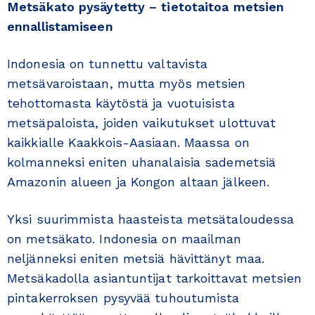
Metsäkato pysäytetty – tietotaitoa metsien
ennallistamiseen
Indonesia on tunnettu valtavista
metsävaroistaan, mutta myös metsien
tehottomasta käytöstä ja vuotuisista
metsäpaloista, joiden vaikutukset ulottuvat
kaikkialle Kaakkois-Aasiaan. Maassa on
kolmanneksi eniten uhanalaisia sademetsiä
Amazonin alueen ja Kongon altaan jälkeen.
Yksi suurimmista haasteista metsätaloudessa
on metsäkato. Indonesia on maailman
neljänneksi eniten metsiä hävittänyt maa.
Metsäkadolla asiantuntijat tarkoittavat metsien
pintakerroksen pysyvää tuhoutumista