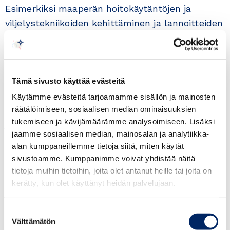
Esimerkiksi maaperän hoitokäytäntöjen ja
viljelystekniikoiden kehittäminen ja lannoitteiden
käytön optimointi sekä karjankasvatukseen
liittyvien kasvihuonekaasujen vähentäminen
teknologian avulla ovat tärkeitä paikallisten
viljelijöiden toimintaedellytysten parantamiseksi.
Tämä sivusto käyttää evästeitä
Ne ovat myös sosiaalisia kysymyksiä, jotka
Käytämme evästeitä tarjoamamme sisällön ja mainosten
parantavat viljelijöiden terveyttä, turvallisuutta
räätälöimiseen, sosiaalisen median ominaisuuksien
tukemiseen ja kävijämäärämme analysoimiseen. Lisäksi
ja elämänlaatua.
jaamme sosiaalisen median, mainosalan ja analytiikka-
alan kumppaneillemme tietoja siitä, miten käytät
Indonesian tavoitteena on lisätä kansallista
sivustoamme. Kumppanimme voivat yhdistää näitä
ruokaturvaa ja poistaa aliravitsemus.
tietoja muihin tietoihin, joita olet antanut heille tai joita on
Ruokaturvalla tarkoitetaan sitä, että ihmisillä on
kerätty, kun olet käyttänyt heidän palvelujaan.
mahdollisuus saada riittävästi turvallista ja
ravitsevaa ruokaa. Tavoitteen saavuttaminen
Suostumuksen
Välttämätön
edellyttää kestävän kehityksen ja
valinta