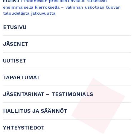
Etusivu
/
Indonesian presidentinvaalit ratkesivat
ensimmäisellä kierroksella – valinnan uskotaan tuovan
taloudellista jatkuvuutta
ETUSIVU
JÄSENET
UUTISET
TAPAHTUMAT
JÄSENTARINAT – TESTIMONIALS
HALLITUS JA SÄÄNNÖT
YHTEYSTIEDOT