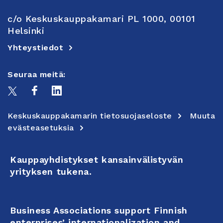
c/o Keskuskauppakamari PL 1000, 00101
Helsinki
Yhteystiedot
Seuraa meitä:
Keskuskauppakamarin tietosuojaseloste
Muuta
evästeasetuksia
Kauppayhdistykset kansainvälistyvän
yrityksen tukena.
Business Associations support Finnish
enterprises’ internationalization and