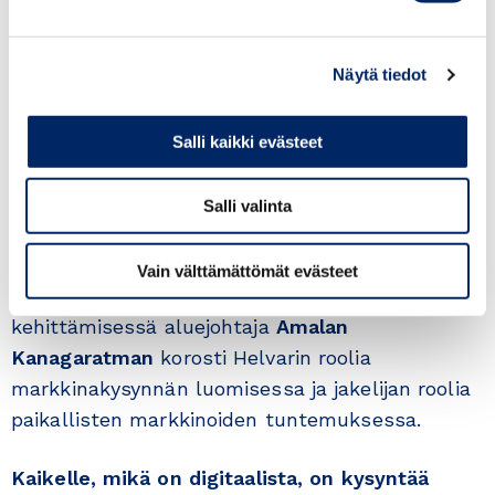
Satavuotias valaistusratkaisuja toimittava
Näytä tiedot
Helvar
on toiminut Indonesiassa jo
parikymmentä vuotta ja toimittanut satoja
ratkaisuja julkishallinnollisiin ja kaupallisiin
Salli kaikki evästeet
rakennuksiin eri puolilla Indonesiaa. Nyt työn
alla on uuden pääkaupungin Nusantaran
Salli valinta
rakennusprojekti. Helvarin menestys
Indonesiassa perustuu luotettavaan,
Vain välttämättömät evästeet
paikalliseen jakelijakumppaniin. Kumppanuuden
kehittämisessä aluejohtaja
Amalan
Kanagaratman
korosti Helvarin roolia
markkinakysynnän luomisessa ja jakelijan roolia
paikallisten markkinoiden tuntemuksessa.
Kaikelle, mikä on digitaalista, on kysyntää