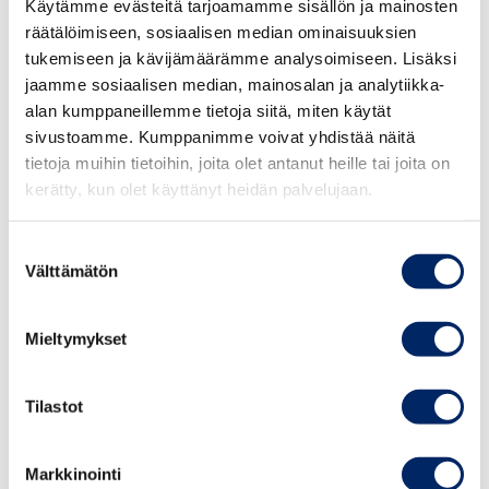
Käytämme evästeitä tarjoamamme sisällön ja mainosten
Indonesiassa
räätälöimiseen, sosiaalisen median ominaisuuksien
tukemiseen ja kävijämäärämme analysoimiseen. Lisäksi
Tilaisuudessa toimitusjohtaja
Eetu Raudas
jaamme sosiaalisen median, mainosalan ja analytiikka-
kertoi, kuinka hän vuonna 2019 tuli ensi kertaa
alan kumppaneillemme tietoja siitä, miten käytät
sivustoamme. Kumppanimme voivat yhdistää näitä
elämässään Indonesiaan mukanaan viiden
tietoja muihin tietoihin, joita olet antanut heille tai joita on
tuhannen budjetti ja käytössään markkinadata,
kerätty, kun olet käyttänyt heidän palvelujaan.
joka osoitti, että juuri Indonesia oli oikea paikka
vaikuttajamarkkinoinnin kehittämiselle.
Suostumuksen
Muutaman vuoden aikana hän on luonut
Välttämätön
valinta
StyleDoublerin
, joka teki viime vuonna lähes
neljän miljoonan euron liikevaihdon. Yrityksen
Mieltymykset
kehittämä alusta on brändeille ja
verkkokaupoille markkinointialusta ja sosiaalisen
Tilastot
median vaikuttajille monetisointialusta.
Raudaksen go-to-market-strategia perustuu
Markkinointi
oman yrityksen perustamiseen kohdemaassa.