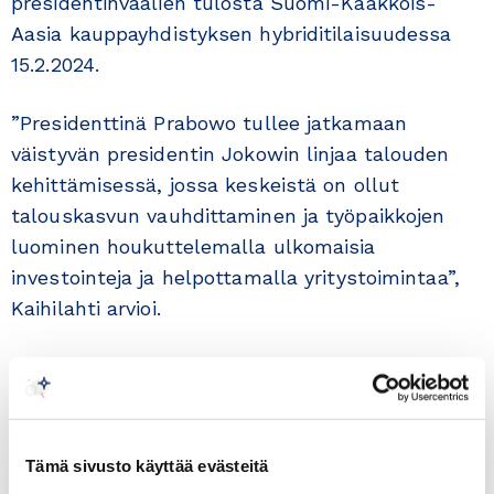
presidentinvaalien tulosta Suomi-Kaakkois-
Aasia kauppayhdistyksen hybriditilaisuudessa
15.2.2024.
”Presidenttinä Prabowo tullee jatkamaan
väistyvän presidentin Jokowin linjaa talouden
kehittämisessä, jossa keskeistä on ollut
talouskasvun vauhdittaminen ja työpaikkojen
luominen houkuttelemalla ulkomaisia
investointeja ja helpottamalla yritystoimintaa”,
Kaihilahti arvioi.
Prabowon voiton heti ensimmäisellä kierroksella
uskotaan vahvistavan maan talousnäkymiä ja
ulkomaisia investointeja.
Tämä sivusto käyttää evästeitä
Suomalaisyritysten menestystarinoita