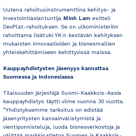
Uutena rahoitusinstrumenttina kehitys- ja
investointiasiantuntija
Minh Lam
esitteli
DevPlat-rahoituksen. Se on ulkoministeriön
rahoittama lisätuki YK:n kestävän kehityksen
mukaisten innovaatioiden ja bisnesmallien
yhteiskehittämiseen kehittyvissä maissa.
Kauppayhdistysten jäsenyys kannattaa
Suomessa ja Indonesiassa
Tilaisuuden järjestäjä Suomi-Kaakkois-Aasia
kauppayhdistys täytti viime vuonna 30 vuotta.
”Yhdistyksemme tarkoitus on edistää
jäsenyritysten kansainvälistymistä ja
vientiponnisteluja, luoda bisnesverkostoja ja
välittää markkinatietoa Suomen ja Kaakkois-