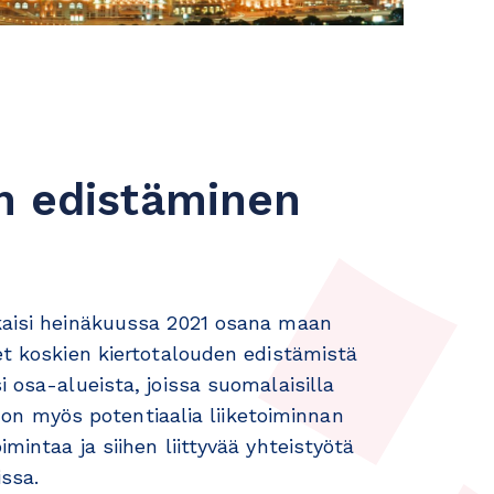
en edistäminen
lkaisi heinäkuussa 2021 osana maan
et koskien kiertotalouden edistämistä
i osa-alueista, joissa suomalaisilla
sa on myös potentiaalia liiketoiminnan
mintaa ja siihen liittyvää yhteistyötä
ssa.