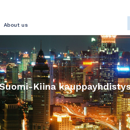
About us
Suomi-Kiina kauppayhdisty