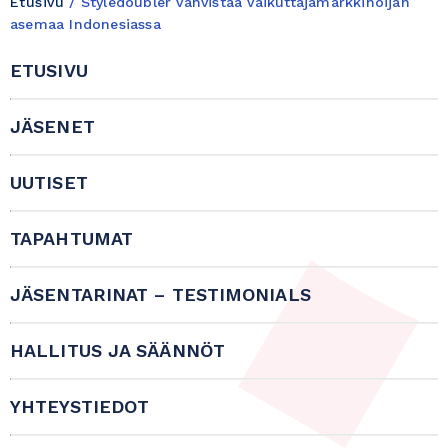
Etusivu
/
Styledoubler vahvistaa vaikuttajamarkkinoijan
asemaa Indonesiassa
ETUSIVU
JÄSENET
UUTISET
TAPAHTUMAT
JÄSENTARINAT – TESTIMONIALS
HALLITUS JA SÄÄNNÖT
YHTEYSTIEDOT