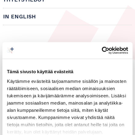
IN ENGLISH
Suomi-Kaakkois-Aasia kauppayhdistys
Tämä sivusto käyttää evästeitä
Käytämme evästeitä tarjoamamme sisällön ja mainosten
räätälöimiseen, sosiaalisen median ominaisuuksien
tukemiseen ja kävijämäärämme analysoimiseen. Lisäksi
30.05.2022
jaamme sosiaalisen median, mainosalan ja analytiikka-
Kaakkois–Aasia
alan kumppaneillemme tietoja siitä, miten käytät
sivustoamme. Kumppanimme voivat yhdistää näitä
The Regional Comprehensive
tietoja muihin tietoihin, joita olet antanut heille tai joita on
Economic Partnership
kerätty, kun olet käyttänyt heidän palvelujaan.