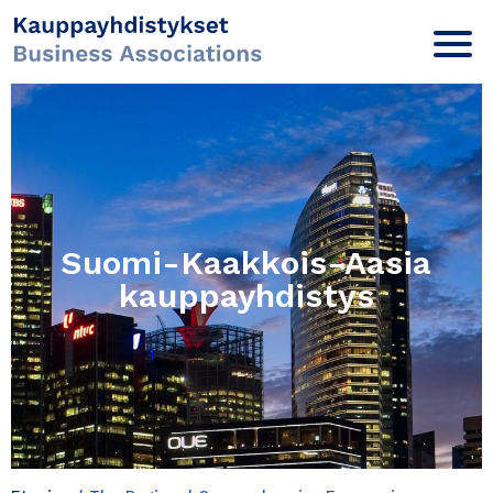
Suomi-Kaakkois-Aasia
kauppayhdistys