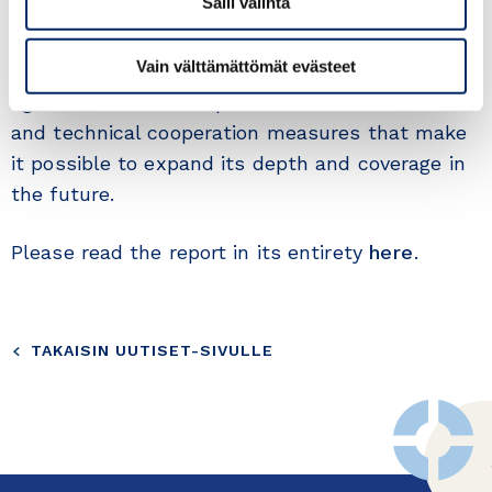
Salli valinta
RCEP’s shortcomings it presents valuable
opportunities to deepen regional economic
Vain välttämättömät evästeet
integration. Critically important are the
agreement’s built-in provisions and economic
and technical cooperation measures that make
it possible to expand its depth and coverage in
the future.
Please read the report in its entirety
here
.
TAKAISIN UUTISET-SIVULLE