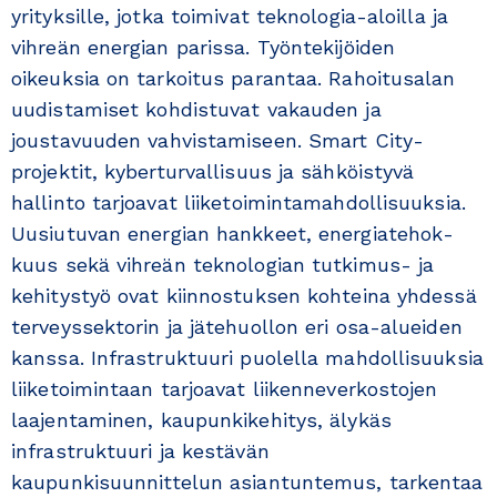
yrityksille, jotka toimi­vat tekno­lo­gia-aloilla ja
vihreän energian parissa. Työntekijöiden
oikeuksia on tarkoitus parantaa. Rahoitusalan
uudistamiset kohdistuvat vakauden ja
joustavuuden vahvistamiseen. Smart City-
projektit, kyberturvallisuus ja sähköistyvä
hallinto tarjoa­vat liiketoimintamahdollisuuksia.
Uusiutuvan energian hankkeet, energia­te­hok­
kuus sekä vihreän teknologian tutkimus- ja
kehitystyö ovat kiinnostuksen kohteina yhdessä
ter­veys­sektorin ja jätehuollon eri osa-alueiden
kanssa. Infrastruktuuri puolella mahdollisuuksia
liik­e­­toi­mintaan tarjoavat liikenneverkostojen
laajentaminen, kaupunkikehitys, älykäs
infrastruktuuri ja kes­tävän
kaupunkisuunnittelun asiantuntemus, tarkentaa