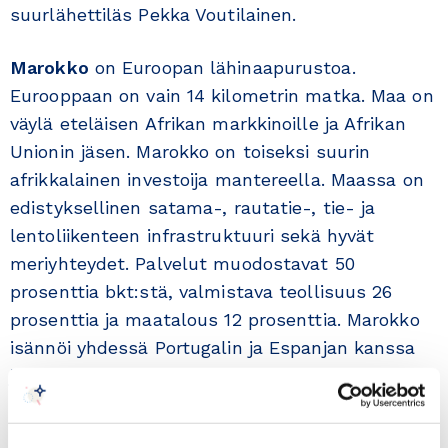
suurlähettiläs Pekka Voutilainen.
Marokko
on Euroopan lähinaapurustoa.
Eurooppaan on vain 14 kilometrin matka. Maa on
väylä eteläisen Afrikan markkinoille ja Afrikan
Unionin jäsen. Marokko on toiseksi suurin
afrikkalainen investoija mantereella. Maassa on
edistyksellinen satama-, rautatie-, tie- ja
lentoliikenteen infrastruktuuri sekä hyvät
meriyhteydet. Palvelut muodostavat 50
prosenttia bkt:stä, valmistava teollisuus 26
prosenttia ja maatalous 12 prosenttia. Marokko
isännöi yhdessä Portugalin ja Espanjan kanssa
jalkapallon maailmanmestaruuskisat vuonna
2030. Kisoja varten rakennetaan erilaista
infrastruktuuria ja palveluja. Tämä luo