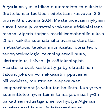
Algeria
on yksi Afrikan suurimmista talouksista.
Bruttokansantuotteen odotetaan kasvavan 3,8
prosenttia vuonna 2024. Maata pidetään nykyisin
turvallisena ja verrattain vakaana afrikkalaisena
maana. Algeria tarjoaa markkinamahdollisuuksia
lähes kaikilla suomalaisilla avainsektoreilla:
metsätalous, telekommunikaatio, cleantech,
terveysteknologia, teknologiateollisuus,
kiertotalous, kaivos- ja sääteknologiat.
Haasteina ovat keskitetty ja byrokraattinen
talous, joka on voimakkaasti riippuvai­nen
hiilivedyistä, muuttuvat ja epävakaat
kauppasäännöt ja valuutan hallinta. Kun yritys
suunnittelee hyvin toimintansa ja omaa hyvän
paikallisen edustajan, se voi hyötyä Algerian
suurista teollisuus- ja infrastruktuuri-