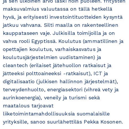
ja sen ulkoinen arvo laski noin puoleen. Yritysten
maksuvalmius valuutassa on tällä hetkellä
hyvä, ja erityisesti investointituotteiden kysyntä
jatkuu vahvana. Silti maalla on rakenteellinen
kauppataseen vaje. Julkisilla toimijoilla ja on
vahva rooli Egyptissä. Koulutus (ammatillinen ja
opettajien koulutus, varhaiskasvatus ja
koulutusjärjestelmien uudistaminen) ja
cleantech (erilaiset jätehuollon ratkaisut ja
jätteeksi polttoaineeksi -ratkaisut), ICT ja
digitalisaatio (julkisen hallinnon järjestelmät),
terveydenhuolto, energiasektori (vihreä vety ja
aurinkoenergia), veneily ja turismi sekä
maatalous tarjoavat
liiketoimintamahdollisuuksia suomalaisille
yrityksille, sanoo suurlähettiläs Pekka Kosonen.