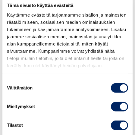
kiinnostavia mahdollisuuksia suomalaisille
Tämä sivusto käyttää evästeitä
yrityksille. Vihreä ener­gia (aurinkoenergia,
Käytämme evästeitä tarjoamamme sisällön ja mainosten
tuulivoima ja vety), digitalisaatio (Digital Morocco
räätälöimiseen, sosiaalisen median ominaisuuksien
2030 -strategia mukaan lukien julkiset palvelut
tukemiseen ja kävijämäärämme analysoimiseen. Lisäksi
jaamme sosiaalisen median, mainosalan ja analytiikka-
ja digitalouden vahvistaminen), terveyssektori
alan kumppaneillemme tietoja siitä, miten käytät
(laitteet, koulutus, sairaalat) ja vesiala (älykäs
sivustoamme. Kumppanimme voivat yhdistää näitä
vesihallinto) tarjoavat myös mahdollisuuksia
tietoja muihin tietoihin, joita olet antanut heille tai joita on
suomalaisille yrityksille, sanoo suurlähettiläs
kerätty, kun olet käyttänyt heidän palvelujaan.
Marjaana Sall.
Suostumuksen
EU on
Tunisian
tärkein kauppakumppani. EU:lla,
Välttämätön
valinta
Maailman pankilla ja monilla muilla toimijoilla on
useita avustusohjelmia Tunisiassa. Tunisia on
Mieltymykset
liittynyt ensimmäisenä arabi- ja Afrikan maana
EU:n Horizon Europe -ohjelmaan. Digitalisaatio ja
Tilastot
vihreä siirtymä ovat EU:n ja Tunisian välisen