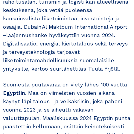
rahoitusalan, turismin ja logistiikan alueellisena
keskuksena, joka vetää puoleensa
kansainvälistä liiketoimintaa, investointeja ja
osaajia
.
DubainAl Maktoum International Airport
–
laajennushanke hyväksyttiin vuonna 2024
.
Digitalisaatio, energia, kiertotalous sekä terveys
ja terveysteknologia tarjoavat
liiketoimintamahdollisuuksia suomalaisille
yrityksille, kertoo suurlähettiläs Tuula Yrjölä.
Suomesta puutavaraa on viety lähes 100 vuotta
Egyptiin
. Maa on viimeisten vuosien aikana
käynyt läpi talous- ja velkakriisin, joka paheni
vuonna 2023 ja se aiheutti vakavan
valuuttapulan. Maaliskuussa 2024 Egyptin punta
päästettiin kellumaan, osittain keinotekoisesti,