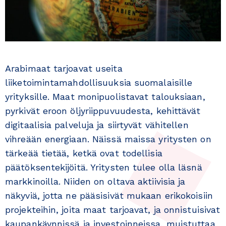
Arabimaat tarjoavat useita
liiketoimintamahdollisuuksia suomalaisille
yrityksille. Maat monipuolis­tavat talouksiaan,
pyrkivät eroon öljyriippuvuudesta, kehittävät
digitaalisia palveluja ja siirtyvät vähitellen
vihreään energiaan. Näissä maissa yritysten on
tärkeää tietää, ketkä ovat todellisia
päätöksentekijöitä. Yritysten tulee olla läsnä
markkinoilla. Niiden on oltava aktiivisia ja
näkyviä, jotta ne pääsisivät mukaan erikokoisiin
projekteihin, joita maat tarjoavat, ja onnistuisivat
kaupankäynnissä ja investoinneissa, muistuttaa