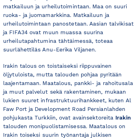
matkailuun ja urheilutoimintaan. Maa on suuri
ruoka- ja juomamarkkina. Matkailuun ja
urheilutoimintaan panostetaan. Aasian talvikisat
ja FIFA34 ovat muun muassa suurina
urheilutapahtumina tähtäimessä, toteaa
suurlähettiläs Anu-Eerika Viljanen.
Irakin talous on toistaiseksi riippuvainen
öljytuloista, mutta talouden pohjaa pyritään
laajentamaan. Maatalous, pankki- ja rahoitusala
ja muut palvelut sekä rakentaminen, mukaan
lukien suuret infrastruk­tuuri­hank­keet, kuten Al
Faw Port ja Development Road Persianlahden
pohjukasta Turkkiin, ovat avainsektoreita
Irakin
talouden monipuo­lis­tamisessa. Maatalous on
Irakin toiseksi suurin työnantaja julkisen