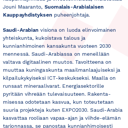
Jouni Maaranto,
Suomalais-Arabialaisen
Kauppayhdistyksen
puheenjohtaja.
Saudi-Arabian
visiona on luoda elinvoimainen
yhteiskunta, kukoistava talous ja
kunnianhimoinen kansakunta vuoteen 2030
mennessä. Saudi-Arabiassa on meneillään
valtava digitaalinen muutos. Tavoitteena on
muuttaa kuningaskunta maailmanlaajuiseksi ja
kilpailukykyiseksi ICT-keskukseksi. Maalla on
runsaat mineraalivarat. Energiasektorille
pyritään vihreään tulevaisuuteen. Rakenta­
misessa odotetaan kasvua, kun toteutetaan
suuria projekteja kuten EXPO2030. Saudi-Arabia
kasvattaa rooliaan vapaa-ajan ja viihde-elämän
tarjonnassa, se panostaa kunnianhimoisesti