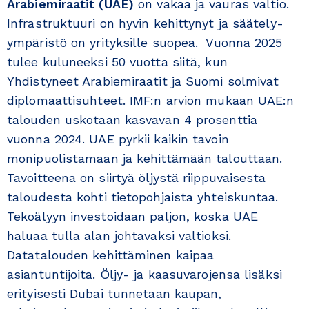
Arabiemiraatit (UAE)
on vakaa ja vauras valtio.
Infrastruktuuri on hyvin kehittynyt ja säätely-
ympäristö on yrityksille suopea. Vuonna 2025
tulee kuluneeksi 50 vuotta siitä, kun
Yhdistyneet Arabiemiraatit ja Suomi solmivat
diplomaattisuhteet. IMF:n arvion mukaan UAE:n
talouden uskotaan kasvavan 4 prosenttia
vuonna 2024. UAE pyrkii kaikin tavoin
monipuolistamaan ja kehittämään talouttaan.
Tavoitteena on siirtyä öljystä riippuvaisesta
taloudesta kohti tietopohjaista yhteiskuntaa.
Tekoälyyn investoidaan paljon, koska UAE
haluaa tulla alan johtavaksi valtioksi.
Datatalouden kehittäminen kaipaa
asiantuntijoita. Öljy- ja kaasuvarojensa lisäksi
erityisesti Dubai tunnetaan kaupan,