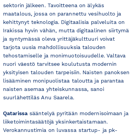
sektorin jälkeen. Tavoitteena on älykäs
maatalous, jossa on parannettu vesihuolto ja
kehittynyt teknologia. Digitaalisia palveluita on
Irakissa hyvin vähän, mutta digitaalinen siirtymä
ja syntymässä oleva yrittäjäkulttuuri voivat
tarjota uusia mahdollisuuksia talouden
tehostamiselle ja monimuotoisuudelle. Valtava
nuori väestö tarvitsee koulutusta modernin
yksityisen talouden tarpeisiin. Naisten panoksen
lisääminen monipuolistaa taloutta ja parantaa
naisten asemaa yhteiskunnassa, sanoi
suurlähettiläs Anu Saarela.
Qatarissa
sääntelyä pyritään modernisoimaan ja
liiketoimintasäätöjä yksinkertaistamaan.
Verokannustimia on luvassa startup- ja pk-