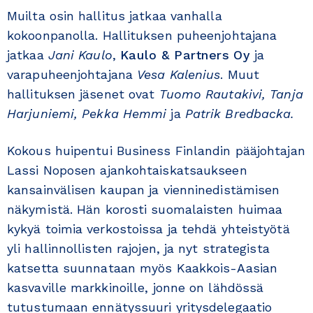
Muilta osin hallitus jatkaa vanhalla
kokoonpanolla. Hallituksen puheenjohtajana
jatkaa
Jani Kaulo
,
Kaulo & Partners Oy
ja
varapuheenjohtajana
Vesa Kalenius
. Muut
hallituksen jäsenet ovat
Tuomo Rautakivi, Tanja
Harjuniemi, Pekka Hemmi
ja
Patrik Bredbacka.
Kokous huipentui Business Finlandin pääjohtajan
Lassi Noposen ajankohtaiskatsaukseen
kansainvälisen kaupan ja vienninedistämisen
näkymistä. Hän korosti suomalaisten huimaa
kykyä toimia verkostoissa ja tehdä yhteistyötä
yli hallinnollisten rajojen, ja nyt strategista
katsetta suunnataan myös Kaakkois-Aasian
kasvaville markkinoille, jonne on lähdössä
tutustumaan ennätyssuuri yritysdelegaatio