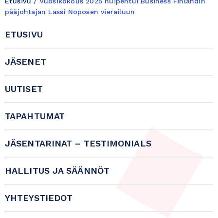
Etusivu
/
Vuosikokous 2025 huipentui Business Finlandin
pääjohtajan Lassi Noposen vierailuun
ETUSIVU
JÄSENET
UUTISET
TAPAHTUMAT
JÄSENTARINAT – TESTIMONIALS
HALLITUS JA SÄÄNNÖT
YHTEYSTIEDOT