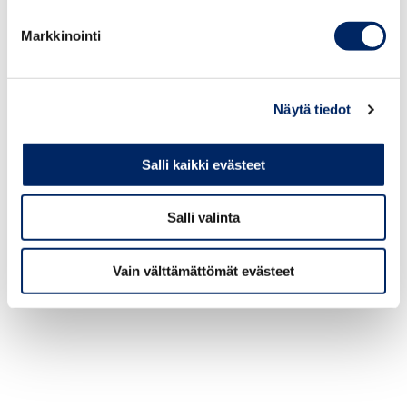
composition called
Lietus
– “rain” in
Latvian and it is a nostalgic,
Markkinointi
atmospheric piece about the moment
when the sun starts to shine between
clouds during rain.
Näytä tiedot
Salli kaikki evästeet
Salli valinta
Vain välttämättömät evästeet