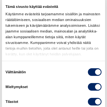
Tämä sivusto käyttää evästeitä
Käytämme evästeitä tarjoamamme sisällön ja mainosten
räätälöimiseen, sosiaalisen median ominaisuuksien
tukemiseen ja kävijämäärämme analysoimiseen. Lisäksi
jaamme sosiaalisen median, mainosalan ja analytiikka-
Ančs is a Latvian-born cellist who
alan kumppaneillemme tietoja siitä, miten käytät
studies at Sibelius Academy with cellist
sivustoamme. Kumppanimme voivat yhdistää näitä
Martti Rousi. He is now focusing on a
tietoja muihin tietoihin, joita olet antanut heille tai joita on
duo project with pianist Marta Balode
kerätty, kun olet käyttänyt heidän palvelujaan.
with whom he is touring in some of
Latvia’s most beautiful chamber music
Suostumuksen
Välttämätön
valinta
venues with their concerts. Their
programme does not only consist of
classical music, but they also perform
Mieltymykset
some of Ančs’ original compositions.
Below is the music video for a
Tilastot