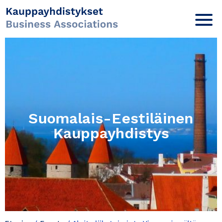
Suomalais-Eestiläinen
Kauppayhdistys