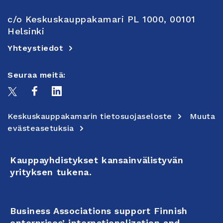
c/o Keskuskauppakamari PL 1000, 00101
Helsinki
Yhteystiedot
Seuraa meitä:
Keskuskauppakamarin tietosuojaseloste
Muuta
evästeasetuksia
Kauppayhdistykset kansainvälistyvän
yrityksen tukena.
Business Associations support Finnish
enterprises’ internationalization and