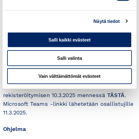
yritykset välttyisivät yllätyksiltä ja ylimääräisiltä
kuluilta.
Näytä tiedot
Aika
12.3.2025 klo 8.30–9.15
Salli kaikki evästeet
Paikka
Salli valinta
Microsoft Teams
Vain välttämättömät evästeet
Ilmoittautuminen
Osallistuminen on maksutonta, mutta se vaatii
rekisteröitymisen 10.3.2025 mennessä
TÄSTÄ
.
Microsoft Teams -linkki lähetetään osallistujille
11.3.2025.
Ohjelma