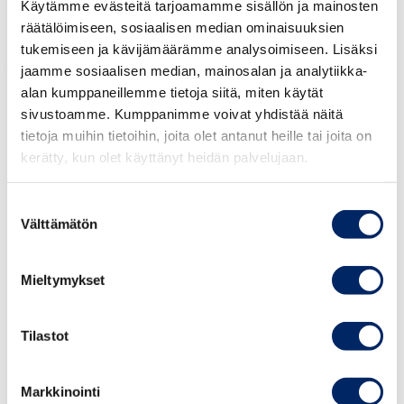
Käytämme evästeitä tarjoamamme sisällön ja mainosten
kokemus onnistuneista investoinneista ja
räätälöimiseen, sosiaalisen median ominaisuuksien
innovaatioista. Viron digitaalinen infrastruktuuri
tukemiseen ja kävijämäärämme analysoimiseen. Lisäksi
ja innovatiivinen, yritysystävällinen ilmapiiri
jaamme sosiaalisen median, mainosalan ja analytiikka-
luovat houkuttelevan ympäristön
alan kumppaneillemme tietoja siitä, miten käytät
yritystoiminnan käynnistämiselle ja kasvulle.
sivustoamme. Kumppanimme voivat yhdistää näitä
tietoja muihin tietoihin, joita olet antanut heille tai joita on
kerätty, kun olet käyttänyt heidän palvelujaan.
Viro tarjoaa laajasti mahdollisuuksia ICT-,
teollisuus-, terveys-, puolustus- ja
Suostumuksen
energiasektoreilla suomalaisille yrityksille.
Välttämätön
valinta
Liiketoiminnan aloittaminen Virossa saattaa
Mieltymykset
tuntua helpolta, sillä sijaitseehan Viro vain
kahden tunnin matkan päässä Helsingistä.
Tilastot
Tämä webinaari tarjoaa tietoiskun liiketoiminnan
aloittamiseen ja laajentamiseen Virossa, jotta
Markkinointi