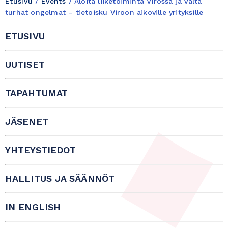
Etusivu
/
Events
/
Aloita liiketoiminta Virossa ja vältä
turhat ongelmat – tietoisku Viroon aikoville yrityksille
ETUSIVU
UUTISET
TAPAHTUMAT
JÄSENET
YHTEYSTIEDOT
HALLITUS JA SÄÄNNÖT
IN ENGLISH