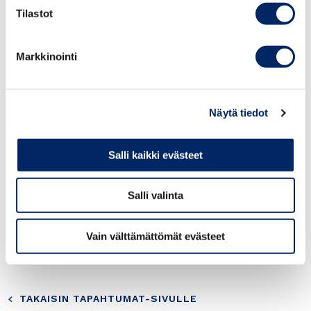
Tilastot
Tickets 16,-
children under 10 years 13,-
Markkinointi
English subtitles.
Näytä tiedot
Please join the movie group:
https://www.facebook.com/ThakuriFilms?
Salli kaikki evästeet
fref=ts
Salli valinta
Please email us if there is any specific
Bollywood movie you are interested to watch:
intian@intian.fi
Vain välttämättömät evästeet
TAKAISIN TAPAHTUMAT-SIVULLE