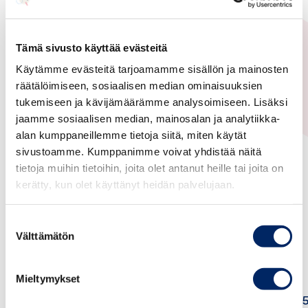
Finland-India Business Association
Tämä sivusto käyttää evästeitä
18.03.2016
Käytämme evästeitä tarjoamamme sisällön ja mainosten
Intia
räätälöimiseen, sosiaalisen median ominaisuuksien
tukemiseen ja kävijämäärämme analysoimiseen. Lisäksi
Bollywood movie Kapoor &
jaamme sosiaalisen median, mainosalan ja analytiikka-
Sons in Helsinki cinema 18.3.
alan kumppaneillemme tietoja siitä, miten käytät
sivustoamme. Kumppanimme voivat yhdistää näitä
tietoja muihin tietoihin, joita olet antanut heille tai joita on
Colourful romantic bollywood movie Kapoor &
kerätty, kun olet käyttänyt heidän palvelujaan.
Sons will be screened on Friday 18.03 at 19.30.
Movie is made by famous producer Karan Johar.
Suostumuksen
Välttämätön
valinta
Kino K 13, Kanavakatu 12, 00160 Helsinki
Mieltymykset
Facebook event
https://www.facebook.com/events/1977216662