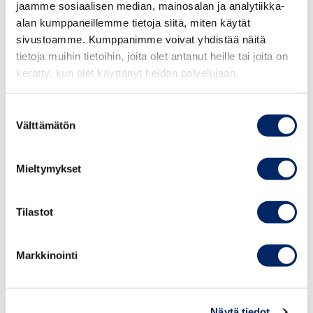
jaamme sosiaalisen median, mainosalan ja analytiikka-
19.50
alan kumppaneillemme tietoja siitä, miten käytät
Venue:
Siipi 201, Messukeskus, Messuaukio 1,
sivustoamme. Kumppanimme voivat yhdistää näitä
00520 Helsinki
tietoja muihin tietoihin, joita olet antanut heille tai joita on
kerätty, kun olet käyttänyt heidän palvelujaan.
Program
Suostumuksen
Välttämätön
valinta
Why Foreign Startups Should Consider India
Opening Remarks
Mieltymykset
Ms. Vani Rao, Ambassador of India to Finland
Tilastot
Opportunities for Foreign Startups in India
Markkinointi
Ms. Jasleen Lamba, Senior Manager at Startup
India Hub, Invest India
Näytä tiedot