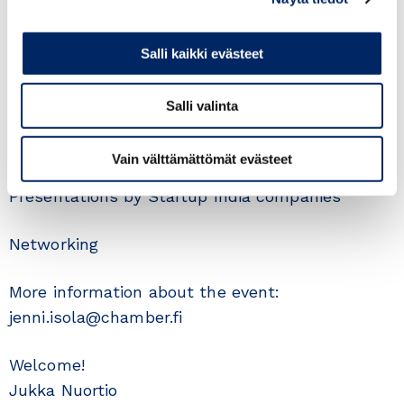
Indian Women Disrupting the Tech Industry
Salli kaikki evästeet
Panel Discussion
Salli valinta
She is the Boss, She Loves Tech: How Indian
Women are Disrupting the Tech Industry?
Vain välttämättömät evästeet
Presentations by Startup India companies
Networking
More information about the event:
jenni.isola@chamber.fi
Welcome!
Jukka Nuortio