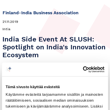
Finland-India Business Association
21.11.2019
Intia
India Side Event At SLUSH:
Spotlight on India's Innovation
Ecosystem
The Finland-India Business Association together
with the Embassy of India, Business Finland,
and Helsinki Business Hub invite all members to
Tämä sivusto käyttää evästeitä
an evening event with companies from Startup
Käytämme evästeitä tarjoamamme sisällön ja mainosten
India.
räätälöimiseen, sosiaalisen median ominaisuuksien
tukemiseen ja kävijämäärämme analysoimiseen. Lisäksi
Date: Thursday, November 21, 2019 at 17.30 –