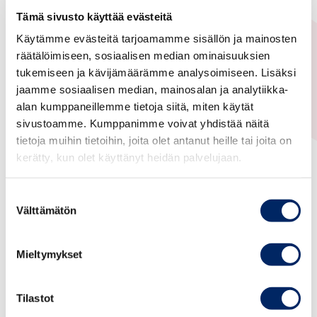
Tämä sivusto käyttää evästeitä
Finland-India Business Association
Käytämme evästeitä tarjoamamme sisällön ja mainosten
räätälöimiseen, sosiaalisen median ominaisuuksien
22.04.2017
tukemiseen ja kävijämäärämme analysoimiseen. Lisäksi
Intia
jaamme sosiaalisen median, mainosalan ja analytiikka-
alan kumppaneillemme tietoja siitä, miten käytät
India Steel Expo 2017 -
sivustoamme. Kumppanimme voivat yhdistää näitä
organised by Ministry of Steel
tietoja muihin tietoihin, joita olet antanut heille tai joita on
in collaboration with FICCI,
kerätty, kun olet käyttänyt heidän palvelujaan.
20-22.4.2017
Suostumuksen
Välttämätön
valinta
Please find enclosed a brochure of the 3rd
edition of the International Exhibition and
Mieltymykset
Conference on India Steel, April 20-22 2017 in
Mumbai. The event consists of an international
Tilastot
exhibition and a conference along with a series