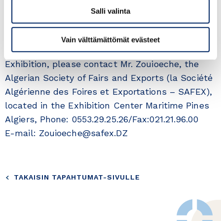
Further information on the Exhibition are
Salli valinta
available on the following website:
www.revade.dz
Vain välttämättömät evästeet
The companies willing to participate to the
Exhibition, please contact Mr. Zouioeche, the
Algerian Society of Fairs and Exports (la Société
Algérienne des Foires et Exportations – SAFEX),
located in the Exhibition Center Maritime Pines
Algiers, Phone: 0553.29.25.26/Fax:021.21.96.00
E-mail: Zouioeche@safex.DZ
TAKAISIN TAPAHTUMAT-SIVULLE