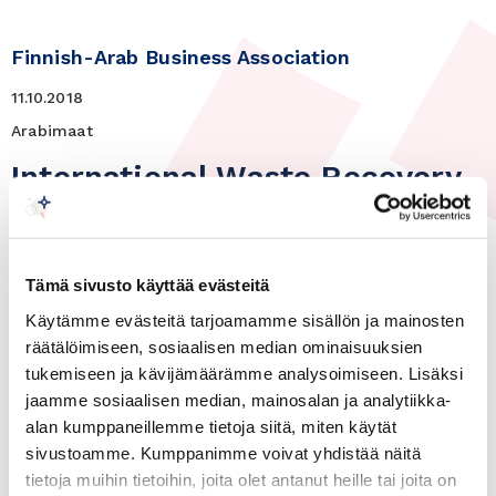
Finnish-Arab Business Association
11.10.2018
Arabimaat
International Waste Recovery
and Valuation Exhibition,
8.-11.10.2018, Algiers
Tämä sivusto käyttää evästeitä
The Algerian Chamber of Commerce and
Käytämme evästeitä tarjoamamme sisällön ja mainosten
Industry (CACI), in collaboration with the
räätälöimiseen, sosiaalisen median ominaisuuksien
Algerian Fairs and Exports Company (SAFEX)
tukemiseen ja kävijämäärämme analysoimiseen. Lisäksi
jaamme sosiaalisen median, mainosalan ja analytiikka-
and the “National Agency for Waste” (AND) , is
alan kumppaneillemme tietoja siitä, miten käytät
organizing from 8th to 11th October 2018, the
sivustoamme. Kumppanimme voivat yhdistää näitä
Third 3rd edition of the “International Waste
tietoja muihin tietoihin, joita olet antanut heille tai joita on
Recovery and Valuation Exhibition” (REVADE)