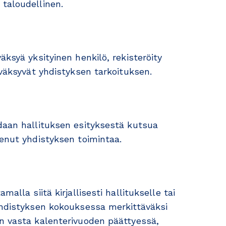
taloudellinen.
äksyä yksityinen henkilö, rekisteröity
yväksyvät yhdistyksen tarkoituksen.
daan hallituksen esityksestä kutsua
kenut yhdistyksen toimintaa.
alla siitä kirjallisesti hallitukselle tai
yhdistyksen kokouksessa merkittäväksi
an vasta kalenterivuoden päättyessä,