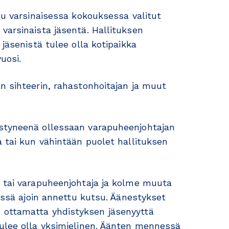
uu varsinaisessa kokouksessa valitut
varsinaista jäsentä. Hallituksen
jäsenistä tulee olla kotipaikka
uosi.
n sihteerin, rahastonhoitajan ja muut
estyneenä ollessaan varapuheenjohtajan
a tai kun vähintään puolet hallituksen
a tai varapuheenjohtaja ja kolme muuta
vissä ajoin annettu kutsu. Äänestykset
 ottamatta yhdistyksen jäsenyyttä
tulee olla yksimielinen. Äänten mennessä