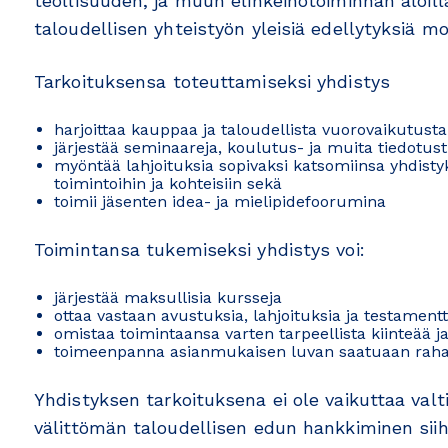
teollisuuden, ja muun elinkeinotoiminnan aloil
taloudellisen yhteistyön yleisiä edellytyksiä m
Tarkoituksensa toteuttamiseksi yhdistys
harjoittaa kauppaa ja taloudellista vuorovaikutusta
järjestää seminaareja, koulutus- ja muita tiedotust
myöntää lahjoituksia sopivaksi katsomiinsa yhdisty
toimintoihin ja kohteisiin sekä
toimii jäsenten idea- ja mielipidefoorumina
Toimintansa tukemiseksi yhdistys voi:
järjestää maksullisia kursseja
ottaa vastaan avustuksia, lahjoituksia ja testamentt
omistaa toimintaansa varten tarpeellista kiinteää j
toimeenpanna asianmukaisen luvan saatuaan rahank
Yhdistyksen tarkoituksena ei ole vaikuttaa valtio
välittömän taloudellisen edun hankkiminen siihe