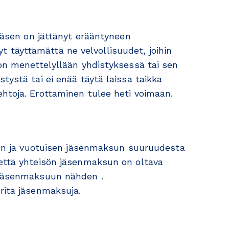
 jäsen on jättänyt erääntyneen
täyttämättä ne velvollisuudet, joihin
 on menettelyllään yhdistyksessä tai sen
tystä tai ei enää täytä laissa taikka
htoja. Erottaminen tulee heti voimaan.
ksun ja vuotuisen jäsenmaksun suuruudesta
 että yhteisön jäsenmaksun on oltava
 jäsenmaksuun nähden .
rita jäsenmaksuja.