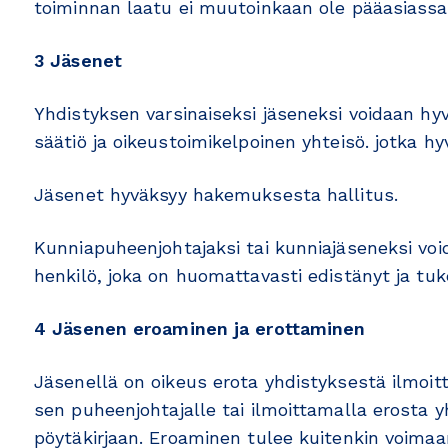
toiminnan laatu ei muutoinkaan ole pääasiassa 
3 Jäsenet
Yhdistyksen varsinaiseksi jäseneksi voidaan hyv
säätiö ja oikeustoimikelpoinen yhteisö. jotka h
Jäsenet hyväksyy hakemuksesta hallitus.
Kunniapuheenjohtajaksi tai kunniajäseneksi voi
henkilö, joka on huomattavasti edistänyt ja tu
4 Jäsenen eroaminen ja erottaminen
Jäsenellä on oikeus erota yhdistyksestä ilmoittam
sen puheenjohtajalle tai ilmoittamalla erosta 
pöytäkirjaan. Eroaminen tulee kuitenkin voima