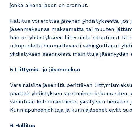
jonka aikana jäsen on eronnut.
Hallitus voi erottaa jäsenen yhdistyksestä, jos
jäsenmaksunsa maksamatta tai muuten jättänyt 
hän on yhdistykseen liittymällä sitoutunut tai
ulkopuolella huomattavasti vahingoittanut yhdis
yhdistyksen säännöissä mainittuja jäsenyyden e
5 Liittymis- ja jäsenmaksu
Varsinaisilta jäseniltä perittävän liittymisma
päättää yhdistyksen varsinainen kokous siten,
vähintään kolminkertainen yksityisen henkilön
Kunniapuheenjohtaja ja kunniajäsenet eivät suo
6 Hallitus