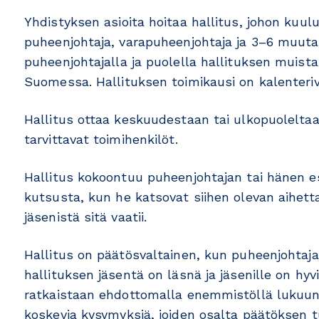
Yhdistyksen asioita hoitaa hallitus, johon kuul
puheenjohtaja, varapuheenjohtaja ja 3–6 muuta 
puheenjohtajalla ja puolella hallituksen muista 
Suomessa. Hallituksen toimikausi on kalenteriv
Hallitus ottaa keskuudestaan tai ulkopuoleltaa
tarvittavat toimihenkilöt.
Hallitus kokoontuu puheenjohtajan tai hänen 
kutsusta, kun he katsovat siihen olevan aihett
jäsenistä sitä vaatii.
Hallitus on päätösvaltainen, kun puheenjohtaj
hallituksen jäsentä on läsnä ja jäsenille on hy
ratkaistaan ehdottomalla enemmistöllä lukuun
koskevia kysymyksiä, joiden osalta päätöksen 