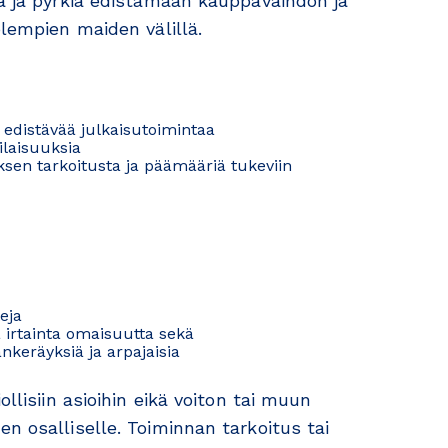
la ja pyrkiä edistämään kauppavaihdon ja
olempien maiden välillä.
 edistävää julkaisutoimintaa
ilaisuuksia
ksen tarkoitusta ja päämääriä tukeviin
eja
a irtainta omaisuutta sekä
eräyksiä ja arpajaisia
llisiin asioihin eikä voiton tai muun
n osalliselle. Toiminnan tarkoitus tai