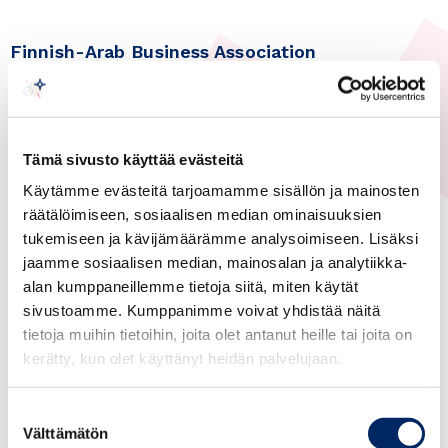
Finnish-Arab Business Association
09.11.2016
Arabimaat, Yleinen
Invest in Namibia Conference
Tämä sivusto käyttää evästeitä
8-9 November 2016
Käytämme evästeitä tarjoamamme sisällön ja mainosten
räätälöimiseen, sosiaalisen median ominaisuuksien
tukemiseen ja kävijämäärämme analysoimiseen. Lisäksi
“Promoting Investment for Inclusive Growth and
jaamme sosiaalisen median, mainosalan ja analytiikka-
Industrialization” on November 8 and 9, 2016,
alan kumppaneillemme tietoja siitä, miten käytät
hosted by the Government of Namibia. The
sivustoamme. Kumppanimme voivat yhdistää näitä
Conference will profile Namibia’s national trade
tietoja muihin tietoihin, joita olet antanut heille tai joita on
and investment strategies as well as specific
kerätty, kun olet käyttänyt heidän palvelujaan.
business opportunities in the sectors of Energy,
Suostumuksen
Agriculture, Tourism, Manufacturing and
Välttämätön
valinta
Infrastructure Development. Additionally, a