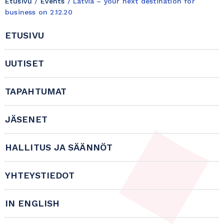
Etusivu
/
Events
/
Latvia – your next destination for
business on 2.12.20
ETUSIVU
UUTISET
TAPAHTUMAT
JÄSENET
HALLITUS JA SÄÄNNÖT
YHTEYSTIEDOT
IN ENGLISH