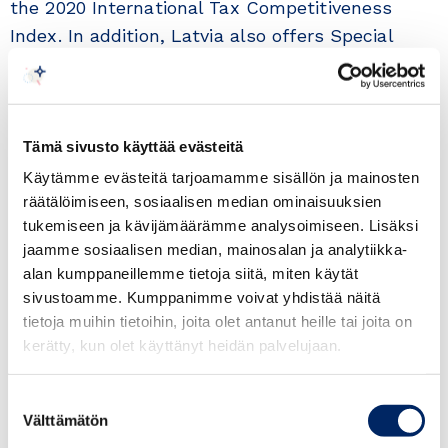
the 2020 International Tax Competitiveness
Index. In addition, Latvia also offers Special
Economic zone tax benefits in 4 locations in
Latvia that make the manufacturing activity in
Latvia very appealing.
Tämä sivusto käyttää evästeitä
Being located at a 400 km distance, the Latvian
Käytämme evästeitä tarjoamamme sisällön ja mainosten
capital Riga is close by and will be even better
räätälöimiseen, sosiaalisen median ominaisuuksien
tukemiseen ja kävijämäärämme analysoimiseen. Lisäksi
connected when the Rail Baltica project will be
jaamme sosiaalisen median, mainosalan ja analytiikka-
implemented in addition to the excellent flight
alan kumppaneillemme tietoja siitä, miten käytät
connections.
sivustoamme. Kumppanimme voivat yhdistää näitä
tietoja muihin tietoihin, joita olet antanut heille tai joita on
Join us to learn more on the cooperation
kerätty, kun olet käyttänyt heidän palvelujaan.
opportunities to grow your business from close
to home destination!
Suostumuksen
Välttämätön
valinta
This event is co-organized by Enterprise Europe