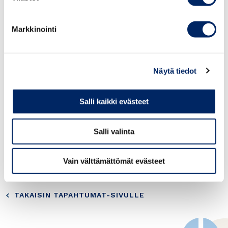
Date:
Wednesday 13.12.2017 at 15.00-16.30
Markkinointi
Venue:
Embassy of Algeria, Pohjoinen
Makasiinikatu 6 A, 00130 HELSINKI
Näytä tiedot
Registrations by 8.12.
https://www.lyyti.fi/reg/sakyalgeria or tel. 09-
Salli kaikki evästeet
4242 6228
Please note that the seats are limited.
Salli valinta
Welcome!
Vain välttämättömät evästeet
TAKAISIN TAPAHTUMAT-SIVULLE