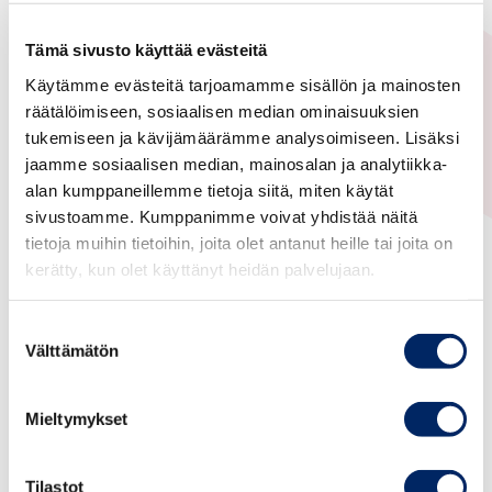
Tämä sivusto käyttää evästeitä
Finnish-Arab Business Association
Käytämme evästeitä tarjoamamme sisällön ja mainosten
13.12.2017
räätälöimiseen, sosiaalisen median ominaisuuksien
Arabimaat
tukemiseen ja kävijämäärämme analysoimiseen. Lisäksi
jaamme sosiaalisen median, mainosalan ja analytiikka-
Networking event at the
alan kumppaneillemme tietoja siitä, miten käytät
Embassy of Algeria on 13.12.
sivustoamme. Kumppanimme voivat yhdistää näitä
tietoja muihin tietoihin, joita olet antanut heille tai joita on
kerätty, kun olet käyttänyt heidän palvelujaan.
H.E. Ms. Nawal Settouti, Ambassador of Algeria
in Finland
, invites the members of the Finnish-
Suostumuksen
Arabic Trade Association to the Embassy of
Välttämätön
valinta
Algeria on Wednesday December 13th.
Ambassador Settouti will tell about the
Mieltymykset
Embassy services to Finnish companies and she
will speak about current economic and political
issues in Algeria.
Tilastot