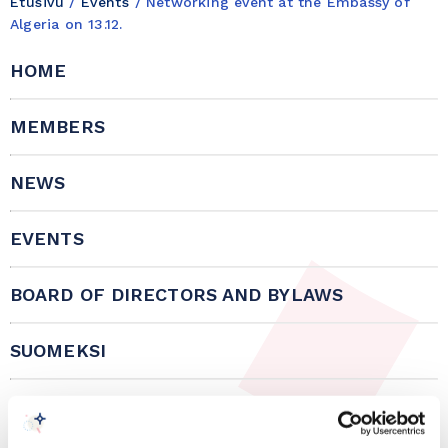
Etusivu
/
Events
/
Networking event at the Embassy of
Algeria on 13.12.
HOME
MEMBERS
NEWS
EVENTS
BOARD OF DIRECTORS AND BYLAWS
SUOMEKSI
CONTACT INFORMATION