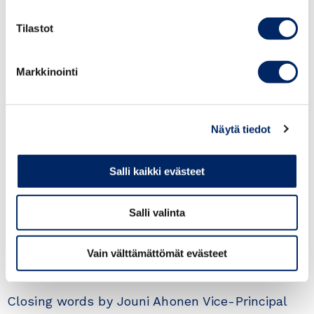
Tilastot
Ambassador of United Arab Emirates, H.E. Noora
Juma
Markkinointi
Tytti Sirola, Chair of Finnish-Arab Business
Association
Näytä tiedot
Pirkko Autio,
Business Finland: Dubai World Expo
2020
Salli kaikki evästeet
Katja Boutou, Chair of Finnish Business Council
Salli valinta
UAE
Vain välttämättömät evästeet
Company presentation
Closing words by
Jouni Ahonen Vice-Principal