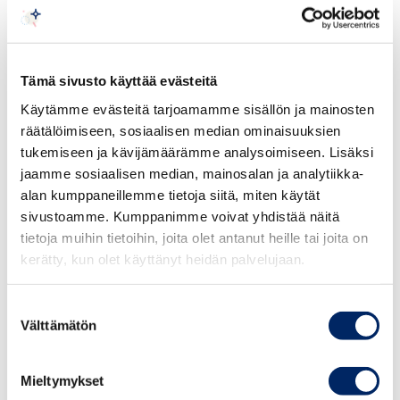
Ratapihantie 13, Pasila Campus, room
#6205
Tämä sivusto käyttää evästeitä
The seminar is focused on introducing Middle
Käytämme evästeitä tarjoamamme sisällön ja mainosten
Eastern Business culture and environment.
räätälöimiseen, sosiaalisen median ominaisuuksien
tukemiseen ja kävijämäärämme analysoimiseen. Lisäksi
The seminar is targeted to people interested in
jaamme sosiaalisen median, mainosalan ja analytiikka-
doing business in the Arab world.
alan kumppaneillemme tietoja siitä, miten käytät
sivustoamme. Kumppanimme voivat yhdistää näitä
Program:
tietoja muihin tietoihin, joita olet antanut heille tai joita on
kerätty, kun olet käyttänyt heidän palvelujaan.
14.30 Registration and coffee
Suostumuksen
Välttämätön
Seminar starts at 15.00
valinta
Päivi Käri-Zein, Senior Lecturer, Coach: Arabic
Mieltymykset
culture & strategy, Haaga – Helia