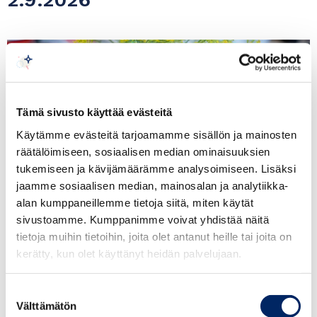
Tämä sivusto käyttää evästeitä
Käytämme evästeitä tarjoamamme sisällön ja mainosten
räätälöimiseen, sosiaalisen median ominaisuuksien
tukemiseen ja kävijämäärämme analysoimiseen. Lisäksi
jaamme sosiaalisen median, mainosalan ja analytiikka-
alan kumppaneillemme tietoja siitä, miten käytät
sivustoamme. Kumppanimme voivat yhdistää näitä
tietoja muihin tietoihin, joita olet antanut heille tai joita on
kerätty, kun olet käyttänyt heidän palvelujaan.
Suostumuksen
RAPUJUHLAT
Välttämätön
valinta