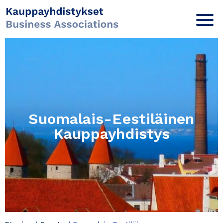
Suomalais-Eestiläinen
Kauppayhdistys