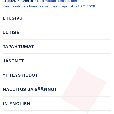
Etusivu
/
Events
/
Suomalais-Eestiläisen
Kauppayhdistyksen isännöimät rapujuhlat 2.9.2026
ETUSIVU
UUTISET
TAPAHTUMAT
JÄSENET
YHTEYSTIEDOT
HALLITUS JA SÄÄNNÖT
IN ENGLISH