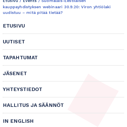
Etusivu
/
Events
/
Suomalais-Eestiläisen
kauppayhdistyksen webinaari 30.9.20: Viron yhtiölaki
uudistuu – mitä pitää tietää?
ETUSIVU
UUTISET
TAPAHTUMAT
JÄSENET
YHTEYSTIEDOT
HALLITUS JA SÄÄNNÖT
IN ENGLISH