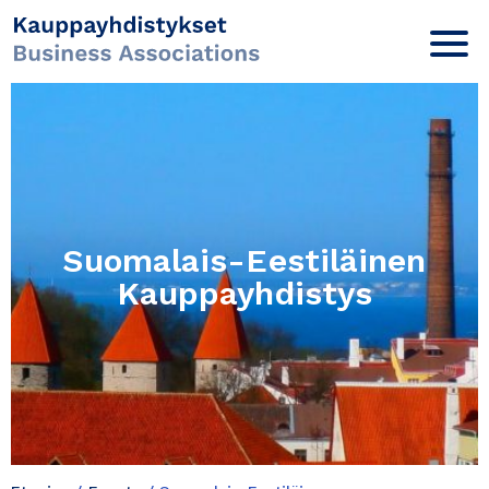
Suomalais-Eestiläinen
Kauppayhdistys