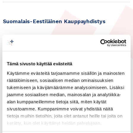
Suomalais-Eestiläinen Kauppayhdistys
Tämä sivusto käyttää evästeitä
Käytämme evästeitä tarjoamamme sisällön ja mainosten
räätälöimiseen, sosiaalisen median ominaisuuksien
tukemiseen ja kävijämäärämme analysoimiseen. Lisäksi
30.09.2020
jaamme sosiaalisen median, mainosalan ja analytiikka-
Viro
alan kumppaneillemme tietoja siitä, miten käytät
Suomalais-Eestiläisen
sivustoamme. Kumppanimme voivat yhdistää näitä
tietoja muihin tietoihin, joita olet antanut heille tai joita on
kauppayhdistyksen webinaari
kerätty, kun olet käyttänyt heidän palvelujaan.
30.9.20: Viron yhtiölaki