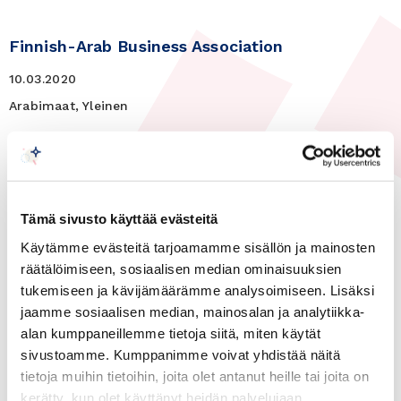
Finnish-Arab Business Association
10.03.2020
Arabimaat, Yleinen
UAE member afternoon at
Team Finland House on March
10, 2020
Tämä sivusto käyttää evästeitä
Käytämme evästeitä tarjoamamme sisällön ja mainosten
Time: Tuesday, March 10, 2020 at 15.30 – 17.00
räätälöimiseen, sosiaalisen median ominaisuuksien
Place: Team Finland House, Porkkalankatu
1,
tukemiseen ja kävijämäärämme analysoimiseen. Lisäksi
Helsinki
jaamme sosiaalisen median, mainosalan ja analytiikka-
alan kumppaneillemme tietoja siitä, miten käytät
SAKY is excited to have
Mr Seppo Keränen
,
sivustoamme. Kumppanimme voivat yhdistää näitä
Commercial Councellor at Business Finland in
tietoja muihin tietoihin, joita olet antanut heille tai joita on
Dubai, in Finland for a visit. We have had our
kerätty, kun olet käyttänyt heidän palvelujaan.