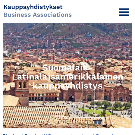
Suomalais-
Latinalaisamerikkalainen
kauppayhdistys