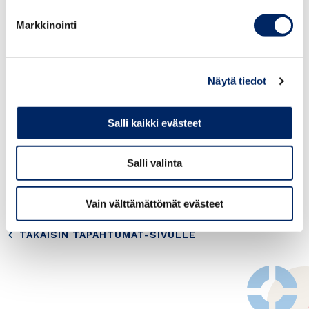
in Uruguay - Virtual Event -
Markkinointi
Free of charge -
30.09.-01.10.2024
Näytä tiedot
Attached please find information:
Salli kaikki evästeet
Presentation in English
Presentation in Spanish
Salli valinta
Program
Vain välttämättömät evästeet
TAKAISIN TAPAHTUMAT-SIVULLE