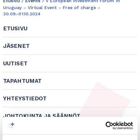
Etusivu
/
Events
/
V European Investment Forum in
Uruguay – Virtual Event – Free of charge –
30.09.-01.10.2024
ETUSIVU
JÄSENET
UUTISET
TAPAHTUMAT
YHTEYSTIEDOT
JOHTOKUNTA JA SÄÄNNÖT
IN ENGLISH