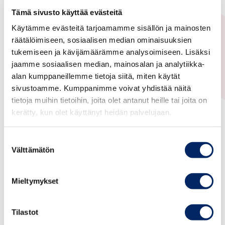
Tämä sivusto käyttää evästeitä
Käytämme evästeitä tarjoamamme sisällön ja mainosten
Suomalais-Latinalaisamerikkalainen
räätälöimiseen, sosiaalisen median ominaisuuksien
kauppayhdistys
tukemiseen ja kävijämäärämme analysoimiseen. Lisäksi
jaamme sosiaalisen median, mainosalan ja analytiikka-
alan kumppaneillemme tietoja siitä, miten käytät
sivustoamme. Kumppanimme voivat yhdistää näitä
tietoja muihin tietoihin, joita olet antanut heille tai joita on
kerätty, kun olet käyttänyt heidän palvelujaan.
Suostumuksen
Välttämätön
valinta
Mieltymykset
30.09.2024
Latinalainen Amerikka, Yleinen
Tilastot
V European Investment Forum