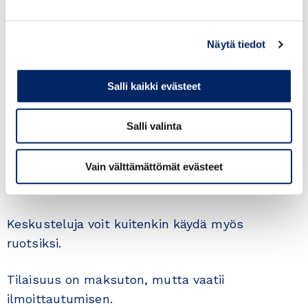
• Liiketoimintamahdollisuudet Virossa,
Suomalais-virolainen kauppakamari Mika
Näytä tiedot
Sucksdorff
Salli kaikki evästeet
• Yrityscase: Jokasafe Oy, tj Karoliina Sulkakoski
Salli valinta
Webinaari toteutetaan yhteistyössä Suomalais-
Eestiläisen kauppayhdistyksen kanssa.
Vain välttämättömät evästeet
Esitysten kieli on suomi.
Keskusteluja voit kuitenkin käydä myös
ruotsiksi.
Tilaisuus on maksuton, mutta vaatii
ilmoittautumisen.