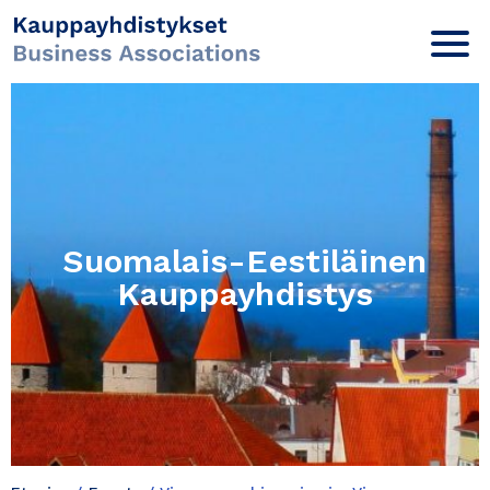
Suomalais-Eestiläinen
Kauppayhdistys