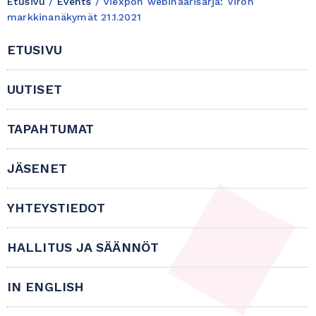
Etusivu
/
Events
/
Viexpon webinaarisarja: Viron
markkinanäkymät 21.1.2021
ETUSIVU
UUTISET
TAPAHTUMAT
JÄSENET
YHTEYSTIEDOT
HALLITUS JA SÄÄNNÖT
IN ENGLISH