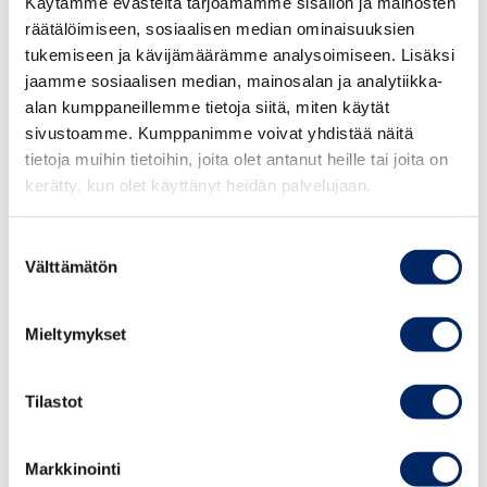
Käytämme evästeitä tarjoamamme sisällön ja mainosten
räätälöimiseen, sosiaalisen median ominaisuuksien
tukemiseen ja kävijämäärämme analysoimiseen. Lisäksi
jaamme sosiaalisen median, mainosalan ja analytiikka-
alan kumppaneillemme tietoja siitä, miten käytät
sivustoamme. Kumppanimme voivat yhdistää näitä
tietoja muihin tietoihin, joita olet antanut heille tai joita on
kerätty, kun olet käyttänyt heidän palvelujaan.
Suostumuksen
21.1.2021, klo 9–10
Välttämätön
valinta
OHJELMA
Mieltymykset
• Webinaarin avaus, Viexpo
Tilastot
• Viron markkinatilanne, Suurlähettiläs Timo
Kantola
Markkinointi