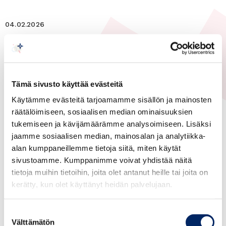
04.02.2026
Arabimaat, Yleinen
Finnish-Arab Business
Association meeting with H.E.
Tämä sivusto käyttää evästeitä
Mr. Mohammad Yaqoub
Käytämme evästeitä tarjoamamme sisällön ja mainosten
Hayatee
räätälöimiseen, sosiaalisen median ominaisuuksien
tukemiseen ja kävijämäärämme analysoimiseen. Lisäksi
jaamme sosiaalisen median, mainosalan ja analytiikka-
alan kumppaneillemme tietoja siitä, miten käytät
sivustoamme. Kumppanimme voivat yhdistää näitä
tietoja muihin tietoihin, joita olet antanut heille tai joita on
kerätty, kun olet käyttänyt heidän palvelujaan.
Suostumuksen
Välttämätön
valinta