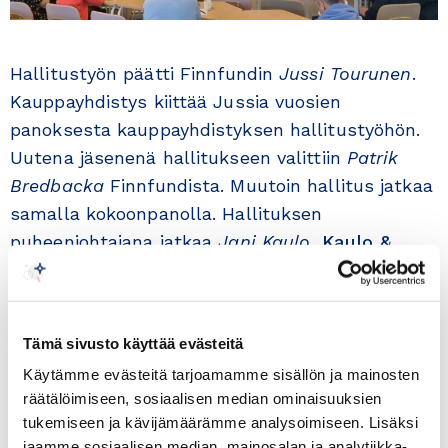
Hallitustyön päätti Finnfundin
Jussi Tourunen
.
Kauppayhdistys kiittää Jussia vuosien
panoksesta kauppayhdistyksen hallitustyöhön.
Uutena jäsenenä hallitukseen valittiin
Patrik
Bredbacka
Finnfundista. Muutoin hallitus jatkaa
samalla kokoonpanolla. Hallituksen
puheenjohtajana jatkaa
Jani Kaulo
,
Kaulo &
Partners Oy
ja varapuheenjohtajana
Vesa
Kalenius
,
Handelsbanken
.
Tämä sivusto käyttää evästeitä
Kokous huipentui Kaakkois-Aasian maiden
Käytämme evästeitä tarjoamamme sisällön ja mainosten
suurlähettiläiden mielenkiintoisiin ja erittäin
räätälöimiseen, sosiaalisen median ominaisuuksien
informatiivisiin markkinakatsauksiin. Mukana
tukemiseen ja kävijämäärämme analysoimiseen. Lisäksi
tapaamisessa olivat suurlähettiläs
Ratu Silvy
jaamme sosiaalisen median, mainosalan ja analytiikka-