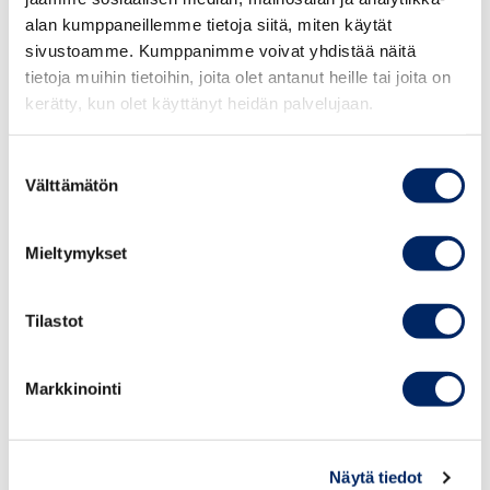
Gayatri
Indonesian suurlähetystöstä
,
alan kumppaneillemme tietoja siitä, miten käytät
suurlähettiläs
Chavanart Thangsumphant
sivustoamme. Kumppanimme voivat yhdistää näitä
Thaimaan suurlähetystöstä
, suurlähettiläs
tietoja muihin tietoihin, joita olet antanut heille tai joita on
kerätty, kun olet käyttänyt heidän palvelujaan.
Pham Thi Thanh Binh
Vietnamin
suurlähetystöstä
, Charge d’Affaires
Mohammed
Suostumuksen
Ariff Mohamed Ali
Malesian suurlähetystöstä
Välttämätön
valinta
sekä Malesian investointien kehityksen viraston
Tukholman toimiston (
MIDA
) johtaja
Khairul
Mieltymykset
Azhar Amil Hamzah
.
Tilastot
Markkinointi
Näytä tiedot