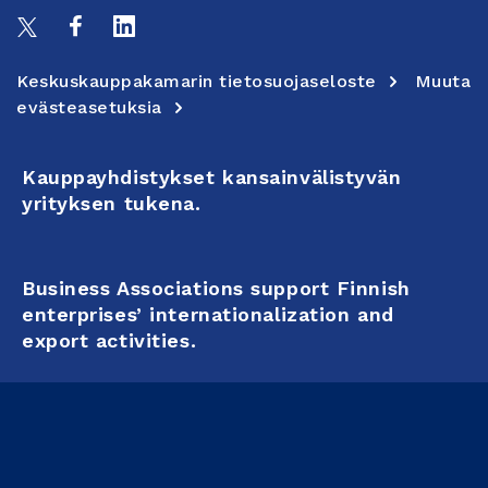
Keskuskauppakamarin tietosuojaseloste
Muuta
evästeasetuksia
Kauppayhdistykset kansainvälistyvän
yrityksen tukena.
Business Associations support Finnish
enterprises’ internationalization and
export activities.