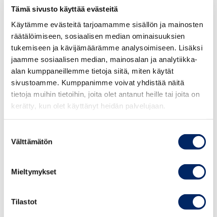
12.08.2026
Tämä sivusto käyttää evästeitä
𝐈𝐧𝐯𝐢𝐭𝐚𝐭𝐢𝐨𝐧: 𝐄𝐠𝐲𝐩𝐭𝐢𝐚𝐧-𝐅𝐢𝐧𝐧𝐢𝐬𝐡 𝐁𝐮𝐬𝐢𝐧𝐞𝐬𝐬
Käytämme evästeitä tarjoamamme sisällön ja mainosten
𝐄𝐱𝐩𝐨 & 𝐍𝐚𝐭𝐢𝐨𝐧𝐚𝐥 𝐃𝐚𝐲 𝐂𝐞𝐥𝐞𝐛𝐫𝐚𝐭𝐢𝐨𝐧𝐬
räätälöimiseen, sosiaalisen median ominaisuuksien
tukemiseen ja kävijämäärämme analysoimiseen. Lisäksi
Afrikka
Arabimaat
Yleinen
jaamme sosiaalisen median, mainosalan ja analytiikka-
alan kumppaneillemme tietoja siitä, miten käytät
20.08.2026
sivustoamme. Kumppanimme voivat yhdistää näitä
Open event: Southeast Asia Now –
tietoja muihin tietoihin, joita olet antanut heille tai joita on
Market Briefing with Finnish
kerätty, kun olet käyttänyt heidän palvelujaan.
Ambassadors 20.8.2026
Suostumuksen
Kaakkois–Aasia
Yleinen
Välttämätön
valinta
20.08.2026
Mieltymykset
Suomi-Kaakkois-Aasia
kauppayhdistyksen tapaaminen
Tilastot
Suomen Kaakkois-Aasian-