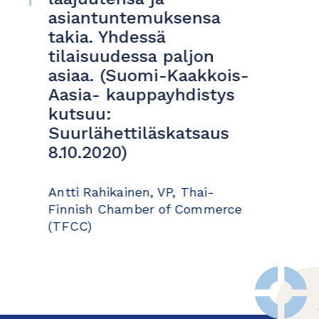
asiantuntemuksensa
A
takia. Yhdessä
tilaisuudessa paljon
asiaa. (Suomi-Kaakkois-
Aasia- kauppayhdistys
kutsuu:
Suurlähettiläskatsaus
8.10.2020)
Antti Rahikainen, VP, Thai-
Finnish Chamber of Commerce
(TFCC)