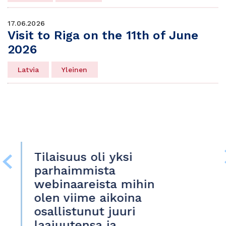
17.06.2026
Visit to Riga on the 11th of June
2026
Latvia
Yleinen
Tilaisuus oli yksi
H
parhaimmista
k
webinaareista mihin
e
olen viime aikoina
t
osallistunut juuri
laajuutensa ja
J