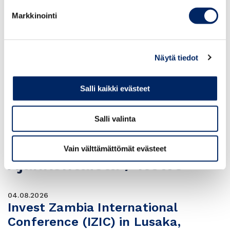
suurlähettiläiden kanssa 20.8.2026
Markkinointi
Kaakkois–Aasia
Yleinen
20.08.2026
Näytä tiedot
Suomi-Hongkong
kauppayhdistyksen
Salli kaikki evästeet
pääkonsulitilaisuus 20.8.
Hongkong
Yleinen
Salli valinta
Vain välttämättömät evästeet
Ajankohtaista / News
04.08.2026
Invest Zambia International
Conference (IZIC) in Lusaka,