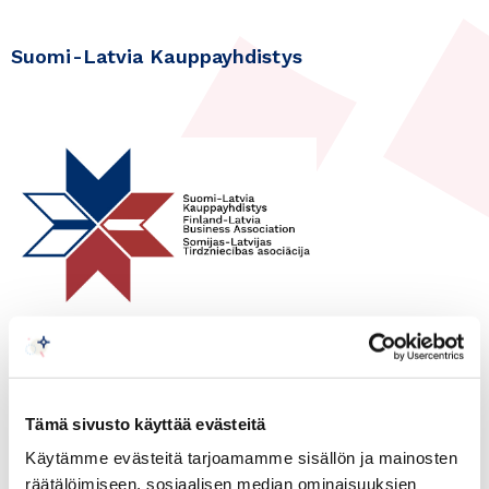
Suomi-Latvia Kauppayhdistys
15.09.2021
Latvia
Expand your Business and find
Tämä sivusto käyttää evästeitä
new partners in Latvia -
Käytämme evästeitä tarjoamamme sisällön ja mainosten
online networking event 15
räätälöimiseen, sosiaalisen median ominaisuuksien