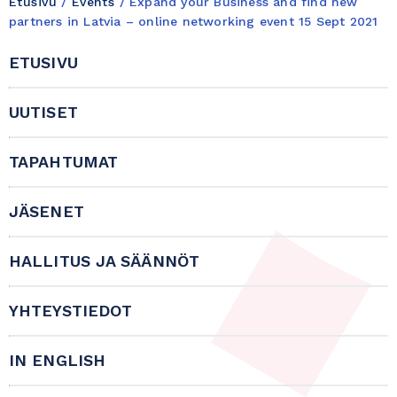
Etusivu
/
Events
/
Expand your Business and find new
partners in Latvia – online networking event 15 Sept 2021
ETUSIVU
UUTISET
TAPAHTUMAT
JÄSENET
HALLITUS JA SÄÄNNÖT
YHTEYSTIEDOT
IN ENGLISH