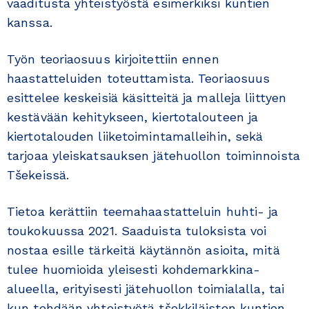
vaaditusta yhteistyöstä esimerkiksi kuntien
kanssa.
Työn teoriaosuus kirjoitettiin ennen
haastatteluiden toteuttamista. Teoriaosuus
esittelee keskeisiä käsitteitä ja malleja liittyen
kestävään kehitykseen, kiertotalouteen ja
kiertotalouden liiketoimintamalleihin, sekä
tarjoaa yleiskatsauksen jätehuollon toiminnoista
Tšekeissä.
Tietoa kerättiin teemahaastatteluin huhti- ja
toukokuussa 2021. Saaduista tuloksista voi
nostaa esille tärkeitä käytännön asioita, mitä
tulee huomioida yleisesti kohdemarkkina-
alueella, erityisesti jätehuollon toimialalla, tai
kun tehdään yhteistyötä tšekkiläisten kuntien