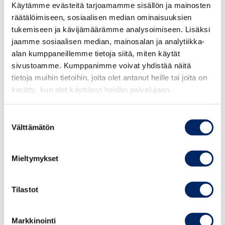
Käytämme evästeitä tarjoamamme sisällön ja mainosten
theoretical part introduces key concepts and
räätälöimiseen, sosiaalisen median ominaisuuksien
models related to sustainable development,
tukemiseen ja kävijämäärämme analysoimiseen. Lisäksi
circular economy, and circular business models,
jaamme sosiaalisen median, mainosalan ja analytiikka-
and provides an overview of waste management
alan kumppaneillemme tietoja siitä, miten käytät
operations in the Czech Republic.
sivustoamme. Kumppanimme voivat yhdistää näitä
tietoja muihin tietoihin, joita olet antanut heille tai joita on
kerätty, kun olet käyttänyt heidän palvelujaan.
The semi-structured interviews were conducted
in April and May 2021. The results highlighted
Suostumuksen
important practicalities to be considered
Välttämätön
valinta
generally in the target market area, specifically
when operating in the waste management
Mieltymykset
sector, or when cooperating with the Czech
municipalities.
Tilastot
The thesis can be found
here.
Markkinointi