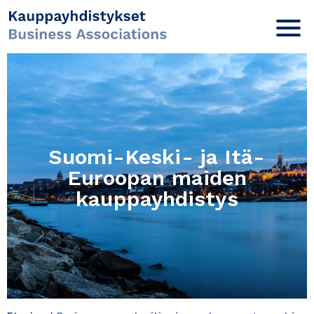
Suomi-Keski- ja Itä-
Euroopan maiden
kauppayhdistys