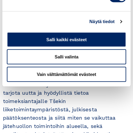
Otto Laaksonen
laaksonen.otto@gmail.com
Näytä tiedot
Opinnäytetyö on tehty toimeksiantona Suomi-
Salli kaikki evästeet
KIE-kauppayhdistykselle. Toimeksiannon
tarkoituksena oli, että opinnäytetyössä
Salli valinta
selvitetään liiketoimintamahdollisuuksia,
suomalaisten pk-yritysten näkökulmasta,
Vain välttämättömät evästeet
jätehuollon toimialalla Tšekeissä. Opinnäytetyön
tavoitteena oli rajatun aihealueen mukaisesti
tarjota uutta ja hyödyllistä tietoa
toimeksiantajalle Tšekin
liiketoimintaympäristöstä, julkisesta
päätöksenteosta ja siitä miten se vaikuttaa
jätehuollon toimintoihin alueella, sekä