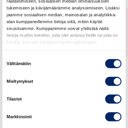
räätälöimiseen, sosiaalisen median ominaisuuksien
tukemiseen ja kävijämäärämme analysoimiseen. Lisäksi
jaamme sosiaalisen median, mainosalan ja analytiikka-
Suomi-Keski- ja Itä-Euroopan maiden
alan kumppaneillemme tietoja siitä, miten käytät
kauppayhdistys
sivustoamme. Kumppanimme voivat yhdistää näitä
tietoja muihin tietoihin, joita olet antanut heille tai joita on
kerätty, kun olet käyttänyt heidän palvelujaan.
Suostumuksen
Välttämätön
valinta
Yhteystiedot
Mieltymykset
Pääsihteeri
Tilastot
Anne Hatanpää
Sähköposti: anne.hatanpaa ( a ) chamber.fi
Markkinointi
Puhelin: 050 320 9539