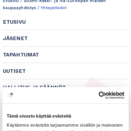
Etusivu
/
Suomi-Keski- ja Itä-Euroopan maiden
kauppayhdistys
/
Yhteystiedot
ETUSIVU
JÄSENET
TAPAHTUMAT
UUTISET
HALLITUS JA SÄÄNNÖT
YHTEYSTIEDOT
Tämä sivusto käyttää evästeitä
IN ENGLISH
Käytämme evästeitä tarjoamamme sisällön ja mainosten