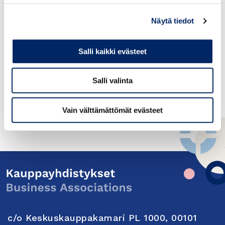
Suomi-Keski- ja Itä-Euroopan maiden
Näytä tiedot
kauppayhdistys ry
c/o Keskuskauppakamari
PL 1000
Salli kaikki evästeet
00101 HELSINKI
Salli valinta
Y-tunnus: 2311949-3
Vain välttämättömät evästeet
c/o Keskuskauppakamari PL 1000, 00101