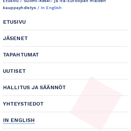
Etusivu
/
Suomi-Keski- ja Itä-Euroopan maiden
kauppayhdistys
/
In English
ETUSIVU
JÄSENET
TAPAHTUMAT
UUTISET
HALLITUS JA SÄÄNNÖT
YHTEYSTIEDOT
IN ENGLISH