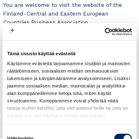
You are welcome to visit the website of the
Finland-Central and Eastern European
Countries Business Association
Finland-Central and Eastern European
Countries Business Association (Finland-KIE
Tämä sivusto käyttää evästeitä
Business Association) promotes trade relations
Käytämme evästeitä tarjoamamme sisällön ja mainosten
between Finland and Bulgaria, the Czech
räätälöimiseen, sosiaalisen median ominaisuuksien
Republic, Croatia, Hungary, Montenegro, Poland,
tukemiseen ja kävijämäärämme analysoimiseen. Lisäksi
Romania, Serbia, Slovakia and Ukraine. The
jaamme sosiaalisen median, mainosalan ja analytiikka-
Business association can also organize activities
alan kumppaneillemme tietoja siitä, miten käytät
related to other regions if needed (for example
sivustoamme. Kumppanimme voivat yhdistää näitä
Caucasus, Central Asia and other parts of
tietoja muihin tietoihin, joita olet antanut heille tai joita on
kerätty, kun olet käyttänyt heidän palvelujaan.
Europe). Individuals and enterprises interested
in trade between Finland and the above-
Suostumuksen
mentioned countries can be accepted as
Välttämätön