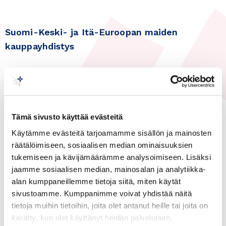
Suomi-Keski- ja Itä-Euroopan maiden
kauppayhdistys
Tämä sivusto käyttää evästeitä
Käytämme evästeitä tarjoamamme sisällön ja mainosten
Uutiset
räätälöimiseen, sosiaalisen median ominaisuuksien
tukemiseen ja kävijämäärämme analysoimiseen. Lisäksi
jaamme sosiaalisen median, mainosalan ja analytiikka-
04.05.2026
alan kumppaneillemme tietoja siitä, miten käytät
Serbia as an Operating
sivustoamme. Kumppanimme voivat yhdistää näitä
Environment for European
tietoja muihin tietoihin, joita olet antanut heille tai joita on
Principals
kerätty, kun olet käyttänyt heidän palvelujaan.