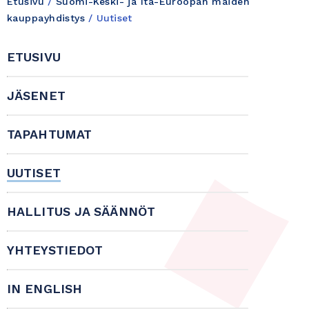
Etusivu
/
Suomi-Keski- ja Itä-Euroopan maiden
kauppayhdistys
/
Uutiset
ETUSIVU
JÄSENET
TAPAHTUMAT
UUTISET
HALLITUS JA SÄÄNNÖT
YHTEYSTIEDOT
IN ENGLISH