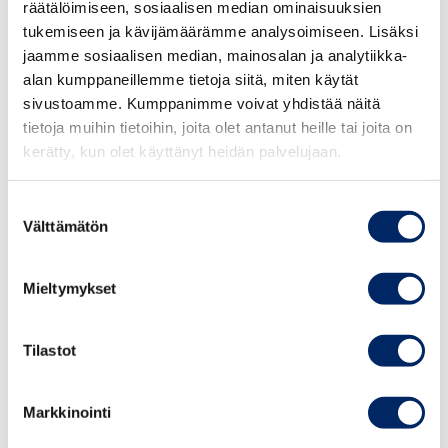
räätälöimiseen, sosiaalisen median ominaisuuksien
supporting their projects
tukemiseen ja kävijämäärämme analysoimiseen. Lisäksi
jaamme sosiaalisen median, mainosalan ja analytiikka-
alan kumppaneillemme tietoja siitä, miten käytät
sivustoamme. Kumppanimme voivat yhdistää näitä
tietoja muihin tietoihin, joita olet antanut heille tai joita on
kerätty, kun olet käyttänyt heidän palvelujaan.
Suostumuksen
Välttämätön
valinta
PantherMedia A13751537
Mieltymykset
Poland is a dynamic market in the region,
giving international investors unique chances
Tilastot
and profits supporting their projects.
Markkinointi
Watch the recording of „Investing in Poland –