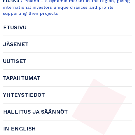
Etusivu
/
Poland – a dynamic market in the region, giving
international investors unique chances and profits
supporting their projects
ETUSIVU
JÄSENET
UUTISET
TAPAHTUMAT
YHTEYSTIEDOT
HALLITUS JA SÄÄNNÖT
IN ENGLISH