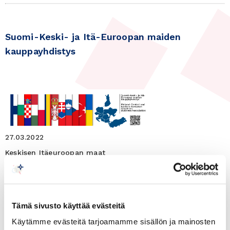
Suomi-Keski- ja Itä-Euroopan maiden
kauppayhdistys
27.03.2022
Keskisen Itäeuroopan maat
Poland - a dynamic market in
the region, giving
international investors unique
Tämä sivusto käyttää evästeitä
chances and profits
Käytämme evästeitä tarjoamamme sisällön ja mainosten