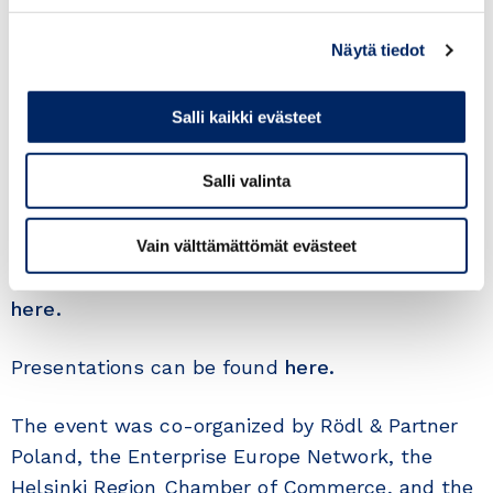
new opportunities and benefits for investors”
webinar. Rödl & Partner experts: Tomasz
Näytä tiedot
Pleśniak (attorney at law, Senior Associate),
Katarzyna Judkowiak (tax adviser, Partner),
Salli kaikki evästeet
Magdalena Skurowska (new investments expert)
– discussed legal forms of investments in
Salli valinta
Poland, current changes in taxation system and
public support available for new investments.
Vain välttämättömät evästeet
Watch the recording before the 31st May 2022
here.
Presentations can be found
here.
The event was co-organized by Rödl & Partner
Poland, the Enterprise Europe Network, the
Helsinki Region Chamber of Commerce, and the