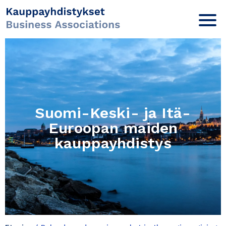
Suomi-Keski- ja Itä-
Euroopan maiden
kauppayhdistys