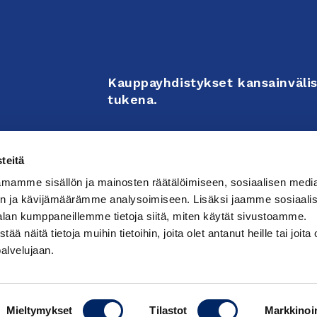
Kauppayhdistykset kansainvälis
tukena.
Business Associations support 
teitä
enterprises’ internationalizati
mamme sisällön ja mainosten räätälöimiseen, sosiaalisen medi
activities.
n ja kävijämäärämme analysoimiseen. Lisäksi jaamme sosiaali
alan kumppaneillemme tietoja siitä, miten käytät sivustoamme.
näitä tietoja muihin tietoihin, joita olet antanut heille tai joita 
västeasetuksia
palvelujaan.
Mieltymykset
Tilastot
Markkinoin