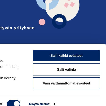
tyvän yrityksen
Finnish
on and export
Salli kaikki evästeet
an
sen median,
Salli valinta
on kerätty,
Vain välttämättömät evästeet
ti
Näytä tiedot