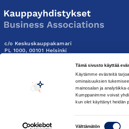
c/o Keskuskauppakamari
PL 1000, 00101 Helsinki
Yhteystiedot
Tämä sivusto käyttää eväs
Käytämme evästeitä tarjoa
Seuraa meitä:
ominaisuuksien tukemisee
mainosalan ja analytiikka-
Kumppanimme voivat yhdistää 
Keskuskauppakamarin tietosuojaseloste
Muuta e
kun olet käyttänyt heidän 
Suostumuksen
Välttämätön