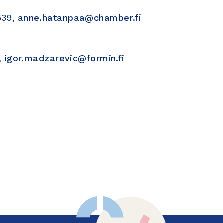
539,
anne.hatanpaa@chamber.fi
,
igor.madzarevic@formin.fi