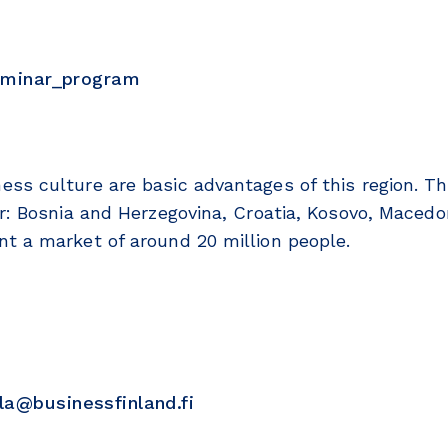
seminar_program
ss culture are basic advantages of this region. Th
ar: Bosnia and Herzegovina, Croatia, Kosovo, Maced
t a market of around 20 million people.
ila@businessfinland.fi